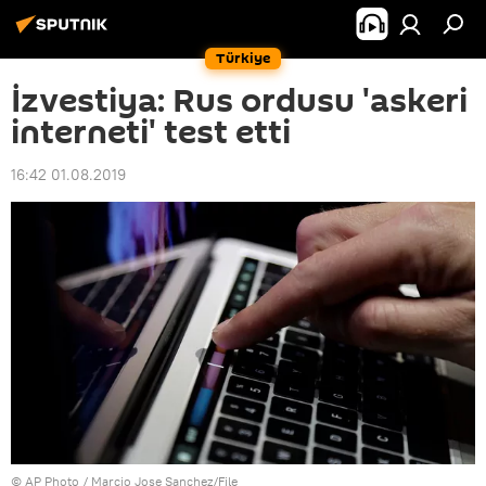
Türkiye
İzvestiya: Rus ordusu 'askeri
interneti' test etti
16:42 01.08.2019
© AP Photo / Marcio Jose Sanchez/File