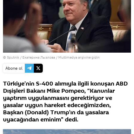
© Sputnik / Екатерина Лызлова
/
Multimedya arşivine gidin
Abone ol
Türkiye’nin S-400 alımıyla ilgili konuşan ABD
Dışişleri Bakanı Mike Pompeo, “Kanunlar
yaptırım uygulanmasını gerektiriyor ve
yasalar uygun hareket edeceğimizden,
Başkan (Donald) Trump'ın da yasalara
uyacağından eminim" dedi.