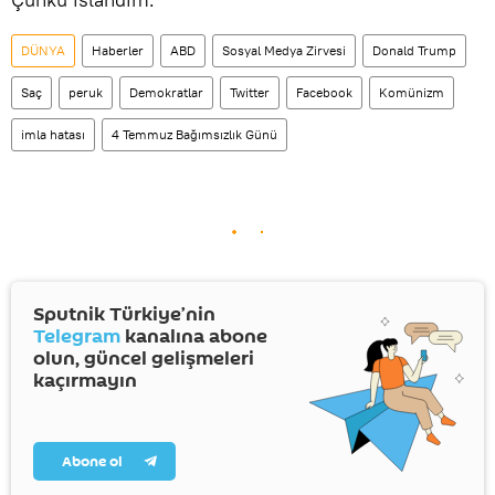
DÜNYA
Haberler
ABD
Sosyal Medya Zirvesi
Donald Trump
Saç
peruk
Demokratlar
Twitter
Facebook
Komünizm
imla hatası
4 Temmuz Bağımsızlık Günü
Sputnik Türkiye’nin
Telegram
kanalına abone
olun, güncel gelişmeleri
kaçırmayın
Abone ol