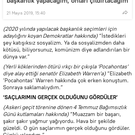
başkanlık yapacağım, onları çıldırtacağım
21 Mayıs 2019, 15:40
(2020 yılında yapılacak başkanlık seçimleri için
adaylığını koyan Demokratlar hakkında)
“İstedikleri
şey katışıksız sosyalizm. Ya da sosyalizmden daha
kötüsü, biliyorsunuz, komünizm diye adlandırılan bir
dünya var.”
(Yerli köklerinden ötürü ırkçı bir çıkışla ‘Pocahontas’
diye alay ettiği senatör Elizabeth Warren’a)
“Elizabeth
‘Pocahontas’ Warren hakkında çok erken konuştum.
Sonraya saklamalıydım.”
‘SAÇLARIMIN GERÇEK OLDUĞUNU GÖRDÜLER’
(Askeri geçit törenine dönen 4 Temmuz Bağımsızlık
Günü kutlamaları hakkında)
“Muazzam bir başarı,
şakır şakır yağmur yağıyordu. Hava bir şekilde
güzeldi. O gün saçlarımın gerçek olduğunu gördüler.
Çünkü ıslandım.”