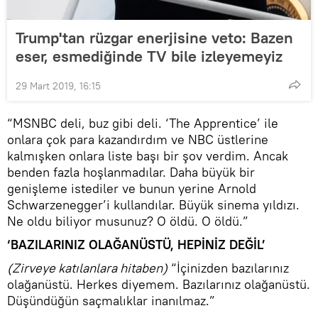
Trump'tan rüzgar enerjisine veto: Bazen
eser, esmediğinde TV bile izleyemeyiz
29 Mart 2019, 16:15
“MSNBC deli, buz gibi deli. ‘The Apprentice’ ile
onlara çok para kazandırdım ve NBC üstlerine
kalmışken onlara liste başı bir şov verdim. Ancak
benden fazla hoşlanmadılar. Daha büyük bir
genişleme istediler ve bunun yerine Arnold
Schwarzenegger’i kullandılar. Büyük sinema yıldızı.
Ne oldu biliyor musunuz? O öldü. O öldü.”
‘BAZILARINIZ OLAĞANÜSTÜ, HEPİNİZ DEĞİL’
(Zirveye katılanlara hitaben)
“İçinizden bazılarınız
olağanüstü. Herkes diyemem. Bazılarınız olağanüstü.
Düşündüğün saçmalıklar inanılmaz.”