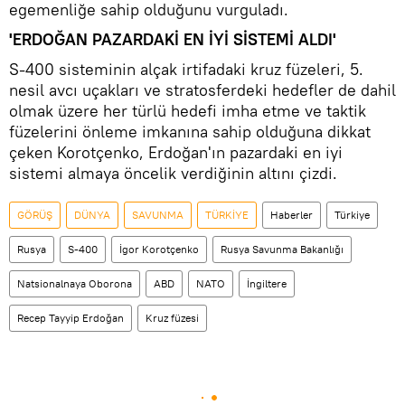
egemenliğe sahip olduğunu vurguladı.
'ERDOĞAN PAZARDAKİ EN İYİ SİSTEMİ ALDI'
S-400 sisteminin alçak irtifadaki kruz füzeleri, 5.
nesil avcı uçakları ve stratosferdeki hedefler de dahil
olmak üzere her türlü hedefi imha etme ve taktik
füzelerini önleme imkanına sahip olduğuna dikkat
çeken Korotçenko, Erdoğan'ın pazardaki en iyi
sistemi almaya öncelik verdiğinin altını çizdi.
GÖRÜŞ
DÜNYA
SAVUNMA
TÜRKİYE
Haberler
Türkiye
Rusya
S-400
İgor Korotçenko
Rusya Savunma Bakanlığı
Natsionalnaya Oborona
ABD
NATO
İngiltere
Recep Tayyip Erdoğan
Kruz füzesi