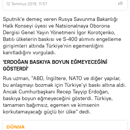
12 Temmuz 2019, 11:57
Sputnik'e demeç veren Rusya Savunma Bakanlığı
Halk Konseyi üyesi ve Natsionalnaya Oborona
Dergisi Genel Yayın Yönetmeni İgor Korotçenko,
Batılı ülkelerin baskısı ve S-400 alımını engelleme
girişimleri altında Türkiye'nin egemenliğini
kanıtladığını vurguladı.
'ERDOĞAN BASKIYA BOYUN EĞMEYECEĞİNİ
GÖSTERDİ'
Rus uzman, "ABD, İngiltere, NATO ve diğer yapılar,
bu anlaşmayı bozmak için Türkiye'yi baskı altına aldı.
Ancak Cumhurbaşkanı Recep Tayyip Erdoğan,
baskıya boyun eğmeyeceğini gösterdi. Türkiye,
tamamen bağımsız, egemen ve kimsenin
korkutamayacağı güçlü bir ülke" dedi.
DÜNYA