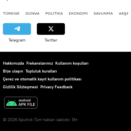
TÜRKIYE
DÜNYA
POLİTİKA
EKONOMİ
SAVUNMA
YAŞA
Telegram
Twitter
Hakkımızda
Frekanslarımız
Kullanım koşulları
Bize ulaşın
Topluluk kuralları
Çerez ve otomatik kayıt kullanım politikası
Gizlilik Sözleşmesi
Privacy Feedback
© 2026 Sputnik Tüm hakları saklıdır. 18+