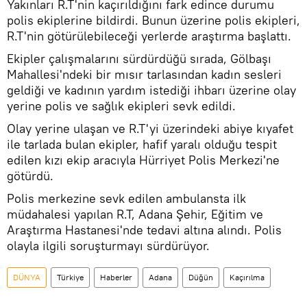
Yakınları R.T'nin kaçırıldığını fark edince durumu
polis ekiplerine bildirdi. Bunun üzerine polis ekipleri,
R.T'nin götürülebileceği yerlerde araştırma başlattı.
Ekipler çalışmalarını sürdürdüğü sırada, Gölbaşı
Mahallesi'ndeki bir mısır tarlasından kadın sesleri
geldiği ve kadının yardım istediği ihbarı üzerine olay
yerine polis ve sağlık ekipleri sevk edildi.
Olay yerine ulaşan ve R.T'yi üzerindeki abiye kıyafet
ile tarlada bulan ekipler, hafif yaralı olduğu tespit
edilen kızı ekip aracıyla Hürriyet Polis Merkezi'ne
götürdü.
Polis merkezine sevk edilen ambulansta ilk
müdahalesi yapılan R.T, Adana Şehir, Eğitim ve
Araştırma Hastanesi'nde tedavi altına alındı. Polis
olayla ilgili soruşturmayı sürdürüyor.
DÜNYA
Türkiye
Haberler
Adana
Düğün
Kaçırılma