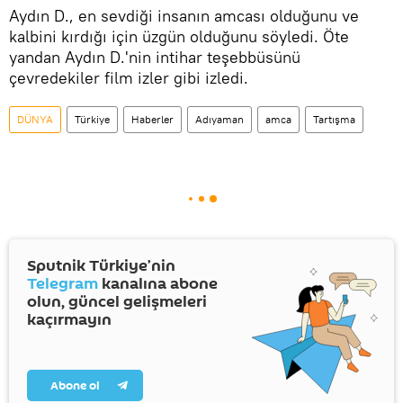
Aydın D., en sevdiği insanın amcası olduğunu ve
kalbini kırdığı için üzgün olduğunu söyledi. Öte
yandan Aydın D.'nin intihar teşebbüsünü
çevredekiler film izler gibi izledi.
DÜNYA
Türkiye
Haberler
Adıyaman
amca
Tartışma
Sputnik Türkiye’nin
Telegram
kanalına abone
olun, güncel gelişmeleri
kaçırmayın
Abone ol