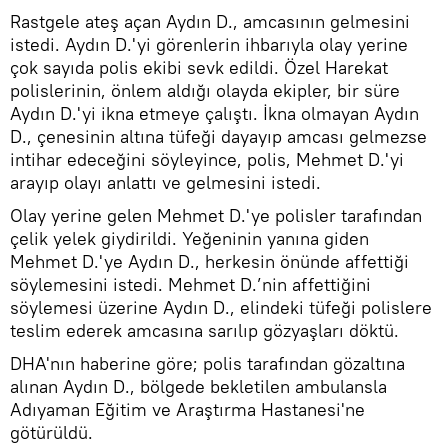
Rastgele ateş açan Aydın D., amcasının gelmesini
istedi. Aydın D.'yi görenlerin ihbarıyla olay yerine
çok sayıda polis ekibi sevk edildi. Özel Harekat
polislerinin, önlem aldığı olayda ekipler, bir süre
Aydın D.'yi ikna etmeye çalıştı. İkna olmayan Aydın
D., çenesinin altına tüfeği dayayıp amcası gelmezse
intihar edeceğini söyleyince, polis, Mehmet D.'yi
arayıp olayı anlattı ve gelmesini istedi.
Olay yerine gelen Mehmet D.'ye polisler tarafından
çelik yelek giydirildi. Yeğeninin yanına giden
Mehmet D.'ye Aydın D., herkesin önünde affettiği
söylemesini istedi. Mehmet D.’nin affettiğini
söylemesi üzerine Aydın D., elindeki tüfeği polislere
teslim ederek amcasına sarılıp gözyaşları döktü.
DHA'nın haberine göre; polis tarafından gözaltına
alınan Aydın D., bölgede bekletilen ambulansla
Adıyaman Eğitim ve Araştırma Hastanesi'ne
götürüldü.