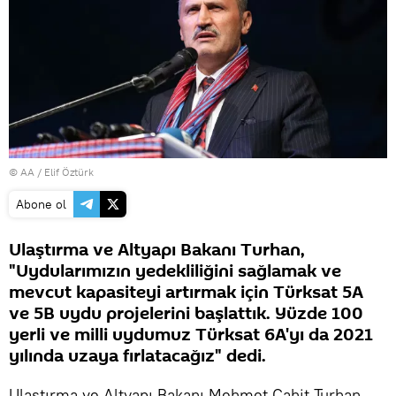
© AA / Elif Öztürk
Abone ol
Ulaştırma ve Altyapı Bakanı Turhan,
"Uydularımızın yedekliliğini sağlamak ve
mevcut kapasiteyi artırmak için Türksat 5A
ve 5B uydu projelerini başlattık. Yüzde 100
yerli ve milli uydumuz Türksat 6A'yı da 2021
yılında uzaya fırlatacağız" dedi.
Ulaştırma ve Altyapı Bakanı Mehmet Cahit Turhan,