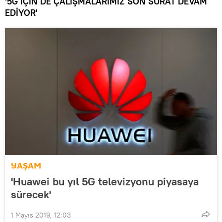
'5G İÇİN DE ÇALIŞMALARIMIZ SON SÜRAT DEVAM
EDİYOR'
YAŞAM
'Huawei bu yıl 5G televizyonu piyasaya
sürecek'
1 Mayıs 2019, 12:03