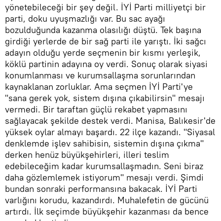
yönetebileceği bir şey değil. İYİ Parti milliyetçi bir
parti, doku uyuşmazlığı var. Bu sac ayağı
bozulduğunda kazanma olasılığı düştü. Tek başına
girdiği yerlerde de bir sağ parti ile yarıştı. İki sağcı
adayın olduğu yerde seçmenin bir kısmı yerleşik,
köklü partinin adayına oy verdi. Sonuç olarak siyasi
konumlanması ve kurumsallaşma sorunlarından
kaynaklanan zorluklar. Ama seçmen İYİ Parti'ye
"sana gerek yok, sistem dışına çıkabilirsin" mesajı
vermedi. Bir taraftan güçlü rekabet yapmasını
sağlayacak şekilde destek verdi. Manisa, Balıkesir'de
yüksek oylar almayı başardı. 22 ilçe kazandı. "Siyasal
denklemde işlev sahibisin, sistemin dışına çıkma"
derken henüz büyükşehirleri, illeri teslim
edebileceğim kadar kurumsallaşmadın. Seni biraz
daha gözlemlemek istiyorum" mesajı verdi. Şimdi
bundan sonraki performansına bakacak. İYİ Parti
varlığını korudu, kazandırdı. Muhalefetin de gücünü
artırdı. İlk seçimde büyükşehir kazanması da bence