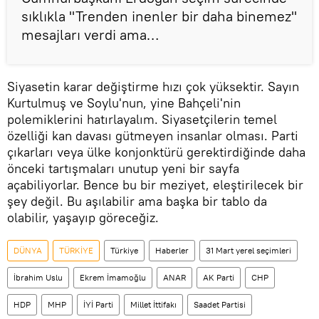
sıklıkla "Trenden inenler bir daha binemez"
mesajları verdi ama…
Siyasetin karar değiştirme hızı çok yüksektir. Sayın
Kurtulmuş ve Soylu'nun, yine Bahçeli'nin
polemiklerini hatırlayalım. Siyasetçilerin temel
özelliği kan davası gütmeyen insanlar olması. Parti
çıkarları veya ülke konjonktürü gerektirdiğinde daha
önceki tartışmaları unutup yeni bir sayfa
açabiliyorlar. Bence bu bir meziyet, eleştirilecek bir
şey değil. Bu aşılabilir ama başka bir tablo da
olabilir, yaşayıp göreceğiz.
DÜNYA
TÜRKİYE
Türkiye
Haberler
31 Mart yerel seçimleri
İbrahim Uslu
Ekrem İmamoğlu
ANAR
AK Parti
CHP
HDP
MHP
İYİ Parti
Millet İttifakı
Saadet Partisi