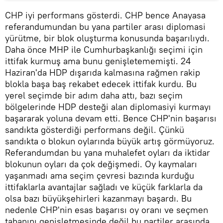
CHP iyi performans gösterdi. CHP bence Anayasa
referandumundan bu yana partiler arası diplomasi
yürütme, bir blok oluşturma konusunda başarılıydı.
Daha önce MHP ile Cumhurbaşkanlığı seçimi için
ittifak kurmuş ama bunu genişletememişti. 24
Haziran'da HDP dışarıda kalmasına rağmen rakip
blokla başa baş rekabet edecek ittifak kurdu. Bu
yerel seçimde bir adım daha attı, bazı seçim
bölgelerinde HDP desteği alan diplomasiyi kurmayı
başararak yoluna devam etti. Bence CHP'nin başarısı
sandıkta gösterdiği performans değil. Çünkü
sandıkta o blokun oylarında büyük artış görmüyoruz.
Referandumdan bu yana muhalefet oyları da iktidar
blokunun oyları da çok değişmedi. Oy kaymaları
yaşanmadı ama seçim çevresi bazında kurduğu
ittifaklarla avantajlar sağladı ve küçük farklarla da
olsa bazı büyükşehirleri kazanmayı başardı. Bu
nedenle CHP'nin esas başarısı oy oranı ve seçmen
tabanını genişletmesinde değil bu partiler arasında