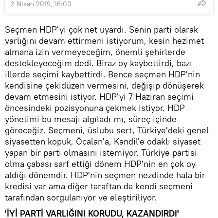
2 Nisan 2019, 16:00
Seçmen HDP'yi çok net uyardı. Senin parti olarak
varlığını devam ettirmeni istiyorum, kesin hezimet
almana izin vermeyeceğim, önemli şehirlerde
destekleyeceğim dedi. Biraz oy kaybettirdi, bazı
illerde seçimi kaybettirdi. Bence seçmen HDP'nin
kendisine çekidüzen vermesini, değişip dönüşerek
devam etmesini istiyor. HDP'yi 7 Haziran seçimi
öncesindeki pozisyonuna çekmek istiyor. HDP
yönetimi bu mesajı algıladı mı, süreç içinde
göreceğiz. Seçmeni, üslubu sert, Türkiye'deki genel
siyasetten kopuk, Öcalan'a, Kandil'e odaklı siyaset
yapan bir parti olmasını istemiyor. Türkiye partisi
olma çabası sarf ettiği dönem HDP'nin en çok oy
aldığı dönemdir. HDP'nin seçmen nezdinde hala bir
kredisi var ama diğer taraftan da kendi seçmeni
tarafından sorgulanıyor ve eleştiriliyor.
'İYİ PARTİ VARLIĞINI KORUDU, KAZANDIRDI'