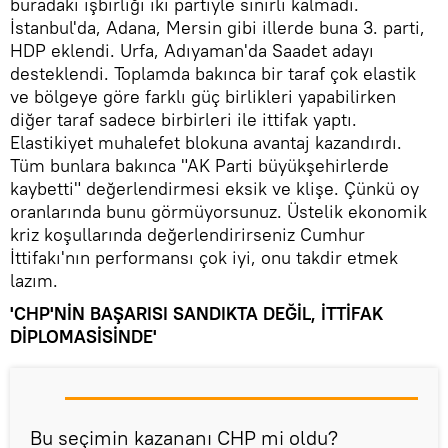
buradaki işbirliği iki partiyle sınırlı kalmadı.
İstanbul'da, Adana, Mersin gibi illerde buna 3. parti,
HDP eklendi. Urfa, Adıyaman'da Saadet adayı
desteklendi. Toplamda bakınca bir taraf çok elastik
ve bölgeye göre farklı güç birlikleri yapabilirken
diğer taraf sadece birbirleri ile ittifak yaptı.
Elastikiyet muhalefet blokuna avantaj kazandırdı.
Tüm bunlara bakınca "AK Parti büyükşehirlerde
kaybetti" değerlendirmesi eksik ve klişe. Çünkü oy
oranlarında bunu görmüyorsunuz. Üstelik ekonomik
kriz koşullarında değerlendirirseniz Cumhur
İttifakı'nın performansı çok iyi, onu takdir etmek
lazım.
'CHP'NİN BAŞARISI SANDIKTA DEĞİL, İTTİFAK
DİPLOMASİSİNDE'
Bu seçimin kazananı CHP mi oldu?