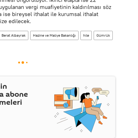
 uygulanan vergi muafiyetinin kaldırılması söz
se bireysel ithalat ile kurumsal ithalat
ize edilecek.
Berat Albayrak
Hazine ve Maliye Bakanlığı
hile
Gümrük
in
a abone
şmeleri