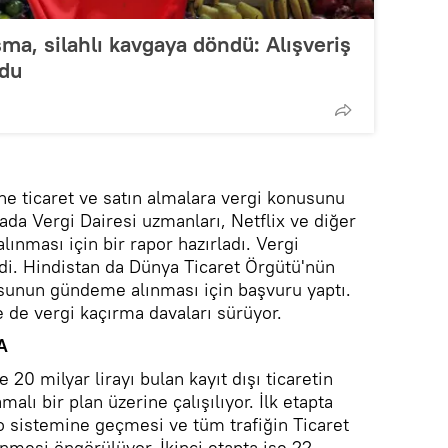
şma, silahlı kavgaya döndü: Alışveriş
ldu
ne ticaret ve satın almalara vergi konusunu
nada Vergi Dairesi uzmanları, Netflix ve diğer
alınması için bir rapor hazırladı. Vergi
ldi. Hindistan da Dünya Ticaret Örgütü'nün
usunun gündeme alınması için başvuru yaptı.
de de vergi kaçırma davaları sürüyor.
A
 20 milyar lirayı bulan kayıt dışı ticaretin
malı bir plan üzerine çalışılıyor. İlk etapta
go sistemine geçmesi ve tüm trafiğin Ticaret
nmesi öngörülüyor. İkinci etapta ise 22