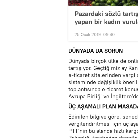
Pazardaki sözlü tartı
yapan bir kadın vuru
25 Ocak 2019, 09:40
DÜNYADA DA SORUN
Dünyada birçok ülke de onli
tartışıyor. Geçtiğimiz ay Ka
e-ticaret sitelerinden vergi 
sisteminde değişiklik öneri
toplantısında e-ticaret kon
Avrupa Birliği ve İngiltere'
ÜÇ AŞAMALI PLAN MASAD
Edinilen bilgiye göre, senede
vergilendirilmesi için üç aşa
PTT'nin bu alanda hızlı kar
Bakanlığı tarafından denetle