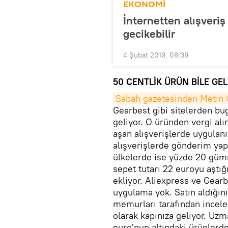
EKONOMİ
İnternetten alışveriş 
gecikebilir
4 Şubat 2019, 08:39
50 CENTLİK ÜRÜN BİLE GE
Sabah gazetesinden Metin 
Gearbest gibi sitelerden bu
geliyor. O üründen vergi al
aşan alışverişlerde uygulanı
alışverişlerde gönderim yap
ülkelerde ise yüzde 20 gümr
sepet tutarı 22 euroyu aştı
ekliyor. Aliexpress ve Gearb
uygulama yok. Satın aldığın
memurları tarafından incelen
olarak kapınıza geliyor. Uzm
euro'nun altındaki ürünlerde