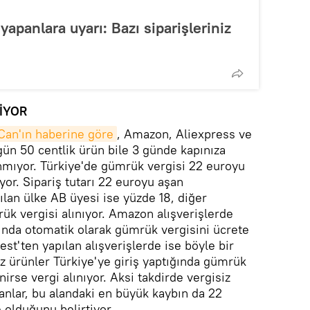
yapanlara uyarı: Bazı siparişleriniz
LİYOR
Can'ın haberine göre
, Amazon, Aliexpress ve
gün 50 centlik ürün bile 3 günde kapınıza
ınmıyor. Türkiye'de gümrük vergisi 22 euroyu
yor. Sipariş tutarı 22 euroyu aşan
ılan ülke AB üyesi ise yüzde 18, diğer
ük vergisi alınıyor. Amazon alışverişlerde
ğında otomatik olarak gümrük vergisini ücrete
est'ten yapılan alışverişlerde ise böyle bir
ız ürünler Türkiye'ye giriş yaptığında gümrük
irse vergi alınıyor. Aksi takdirde vergisiz
anlar, bu alandaki en büyük kaybın da 22
 olduğunu belirtiyor.