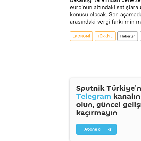
euro'nun altındaki satışlara
konusu olacak. Son aşamada i
arasındaki vergi farkı minim
EKONOMİ
TÜRKİYE
Haberler
Sputnik Türkiye’n
Telegram
kanalın
olun, güncel geli
kaçırmayın
Abone ol