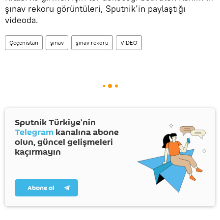
şınav rekoru görüntüleri, Sputnik’in paylaştığı
videoda.
Çeçenistan
şınav
şınav rekoru
VİDEO
Sputnik Türkiye’nin
Telegram
kanalına abone
olun, güncel gelişmeleri
kaçırmayın
Abone ol