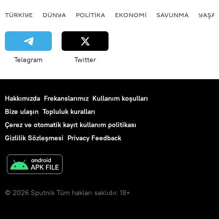
TÜRKIYE
DÜNYA
POLİTİKA
EKONOMİ
SAVUNMA
YAŞA
Telegram
Twitter
Hakkımızda
Frekanslarımız
Kullanım koşulları
Bize ulaşın
Topluluk kuralları
Çerez ve otomatik kayıt kullanım politikası
Gizlilik Sözleşmesi
Privacy Feedback
© 2026 Sputnik Tüm hakları saklıdır. 18+