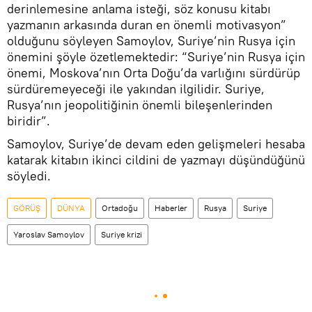
derinlemesine anlama isteği, söz konusu kitabı
yazmanın arkasında duran en önemli motivasyon”
olduğunu söyleyen Samoylov, Suriye’nin Rusya için
önemini şöyle özetlemektedir: “Suriye’nin Rusya için
önemi, Moskova’nın Orta Doğu’da varlığını sürdürüp
sürdüremeyeceği ile yakından ilgilidir. Suriye,
Rusya’nın jeopolitiğinin önemli bileşenlerinden
biridir”.
Samoylov, Suriye’de devam eden gelişmeleri hesaba
katarak kitabın ikinci cildini de yazmayı düşündüğünü
söyledi.
GÖRÜŞ
DÜNYA
Ortadoğu
Haberler
Rusya
Suriye
Yaroslav Samoylov
Suriye krizi