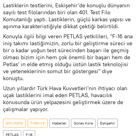
Lastiklerin testlerini, Eskişehir'de konuşlu dünyanın
sayılı test filolarından biri olan 401. Test Filo
Komutanlığı yaptı. Lastiklerin, güçlü karkas yapısı ve
aşınma karakteristiğiyle dikkat çektiği belirtildi.
Konuyla ilgili bilgi veren PETLAS yetkilileri, "F-16 ana
iniş takımı lastiğimizin, zorlu bir geliştirme süreci ve
bir o kadar yoğun test sürecinden başarı ile geçmiş
olması bizim için hem çok önemli bir başarı hem de
Petlas' ın elde etmiş olduğu üstün lastik teknolojisi
ve yeteneklerinin somut bir göstergesi" diye
konuştu.
Uzun yıllardır Türk Hava Kuvvetleri'nin ihtiyacı olan
uçak lastiklerini imal eden PETLAS, havacılık
konusunda ürün yelpazesini geliştirmek üzere de
çalışmalar yapıyor.
SAVUNMA
TÜRKİYE
Haberler
Güney Kore
Eskişehir
PETLAS
F-16