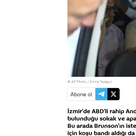
© AP Photo / Emre Tazegul
Abone ol
İzmir'de ABD'li rahip A
bulunduğu sokak ve apa
Bu arada Brunson'ın ist
için koşu bandı aldığı da b