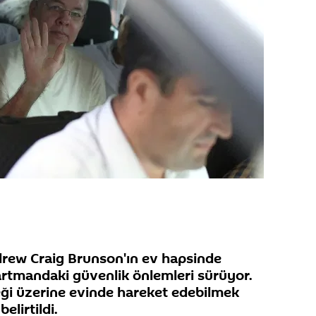
ndrew Craig Brunson'ın ev hapsinde
rtmandaki güvenlik önlemleri sürüyor.
eği üzerine evinde hareket edebilmek
elirtildi.