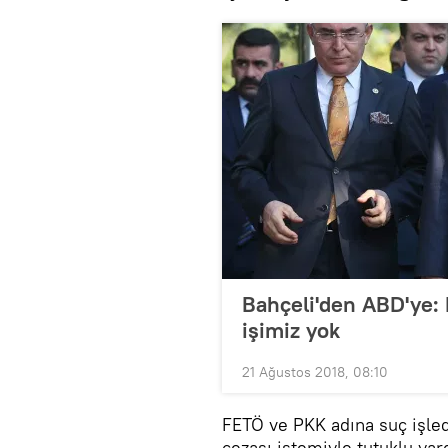
Bahçeli'den ABD'ye: 
işimiz yok
21 Ağustos 2018, 08:10
FETÖ ve PKK adına suç işledi
cezası istemiyle tutuklu yarg