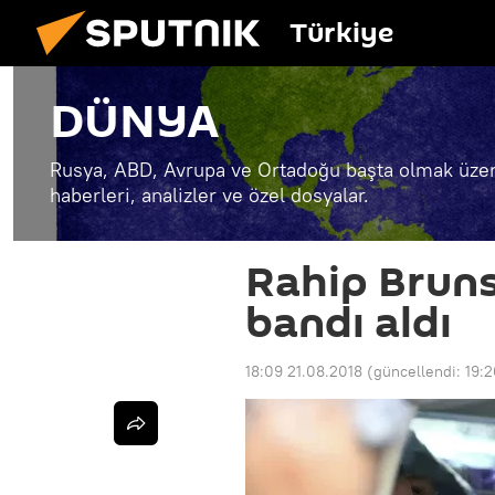
Türkiye
DÜNYA
Rusya, ABD, Avrupa ve Ortadoğu başta olmak üzer
haberleri, analizler ve özel dosyalar.
Rahip Bruns
bandı aldı
18:09 21.08.2018
(güncellendi:
19:2