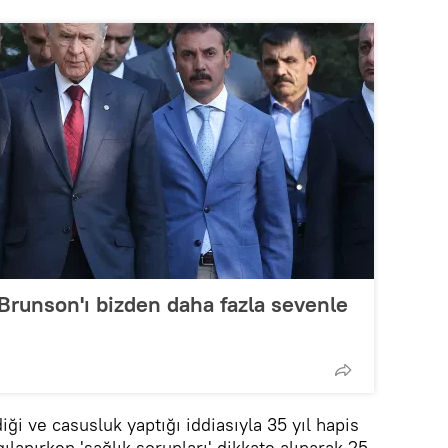
Brunson'ı bizden daha fazla sevenle
ği ve casusluk yaptığı iddiasıyla 35 yıl hapis
ılanırken 'sağlık sorunları' dikkate alınarak 25