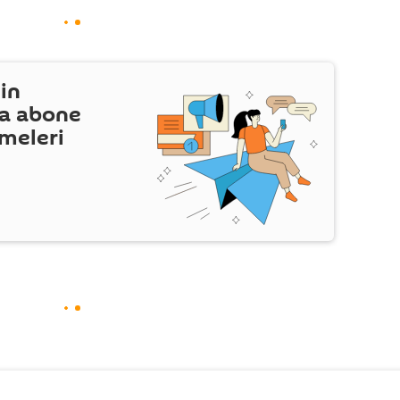
in
a abone
şmeleri