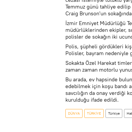
Temmuz günü tahliye edilip
Craig Brunson'un sokağında
İzmir Emniyet Müdürlüğü Te
müdürlüklerinden ekipler, s
polisler de sokağın iki ucun
Polis, şüpheli gördükleri kiş
Polisler, bayram nedeniyle g
Sokakta Özel Harekat timleri
zaman zaman motorlu yunus t
Bu arada, ev hapsinde bulun
edebilmek için koşu bandı al
savcılığın da onay verdiği ko
kurulduğu ifade edildi.
DÜNYA
TÜRKİYE
Türkiye
Hab