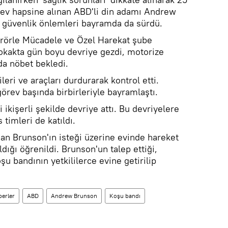
 ev hapsine alınan ABD'li din adamı Andrew
 güvenlik önlemleri bayramda da sürdü.
rörle Mücadele ve Özel Harekat şube
okakta gün boyu devriye gezdi, motorize
da nöbet bekledi.
ileri ve araçları durdurarak kontrol etti.
örev başında birbirleriyle bayramlaştı.
 ikişerli şekilde devriye attı. Bu devriyelere
imleri de katıldı.
an Brunson'ın isteği üzerine evinde hareket
dığı öğrenildi. Brunson'un talep ettiği,
şu bandının yetkililerce evine getirilip
erler
ABD
Andrew Brunson
Koşu bandı