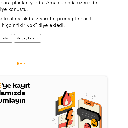
ahara planlanıyordu. Ama şu anda üzerinde
diye konuştu.
te alınarak bu ziyaretin prensipte nasıl
içbir fikir yok" diye ekledi.
nistan
Sergey Lavrov
E
'ye kayıt
damızda
rumlayın