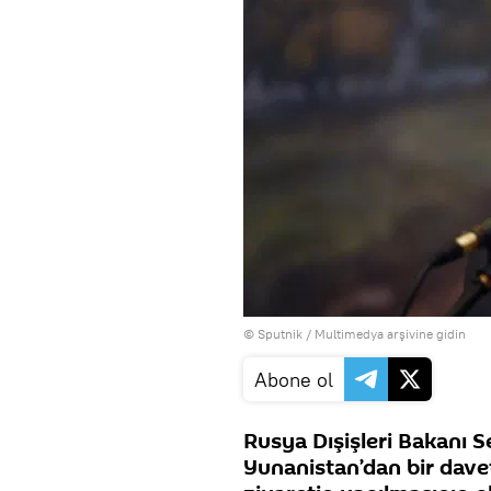
© Sputnik
/
Multimedya arşivine gidin
Abone ol
Rusya Dışişleri Bakanı 
Yunanistan’dan bir davet