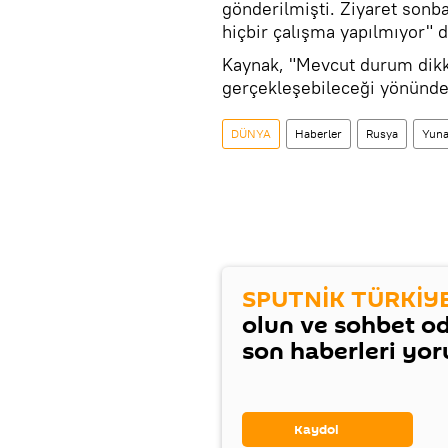
gönderilmişti. Ziyaret sonb
hiçbir çalışma yapılmıyor" 
Kaynak, "Mevcut durum dikka
gerçekleşebileceği yönünde h
DÜNYA
Haberler
Rusya
Yuna
SPUTNİK TÜRKİY
olun ve sohbet o
son haberleri yo
Kaydol