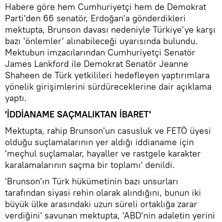
Habere göre hem Cumhuriyetçi hem de Demokrat
Parti'den 66 senatör, Erdoğan'a gönderdikleri
mektupta, Brunson davası nedeniyle Türkiye'ye karşı
bazı 'önlemler' alınabileceği uyarısında bulundu.
Mektubun imzacılarından Cumhuriyetçi Senatör
James Lankford ile Demokrat Senatör Jeanne
Shaheen de Türk yetkilileri hedefleyen yaptırımlara
yönelik girişimlerini sürdüreceklerine dair açıklama
yaptı.
'İDDİANAME SAÇMALIKTAN İBARET'
Mektupta, rahip Brunson'un casusluk ve FETÖ üyesi
olduğu suçlamalarının yer aldığı iddianame için
'meçhul suçlamalar, hayaller ve rastgele karakter
karalamalarının saçma bir toplamı' denildi.
'Brunson'ın Türk hükümetinin bazı unsurları
tarafından siyasi rehin olarak alındığını, bunun iki
büyük ülke arasındaki uzun süreli ortaklığa zarar
verdiğini' savunan mektupta, 'ABD'nin adaletin yerini