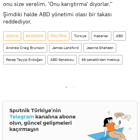
onu size verelim. 'Onu karıştırma' diyorlar.''
Şimdiki halde ABD yönetimi olası bir takası
reddediyor.
DÜNYA
EKONOMİ
POLİTİKA
Türkiye
Haberler
ABD
Andrew Craig Brunson
James Lankford
Jeanne Shaheen
Recep Tayyip Erdoğan
ABD Senatosu
66 senatörden mektup
Sputnik Türkiye’nin
Telegram
kanalına abone
olun, güncel gelişmeleri
kaçırmayın