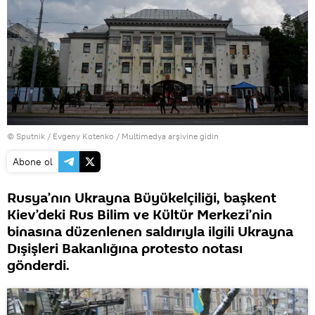
© Sputnik / Evgeny Kotenko
/
Multimedya arşivine gidin
Abone ol
Rusya’nın Ukrayna Büyükelçiliği, başkent
Kiev’deki Rus Bilim ve Kültür Merkezi’nin
binasına düzenlenen saldırıyla ilgili Ukrayna
Dışişleri Bakanlığına protesto notası
gönderdi.