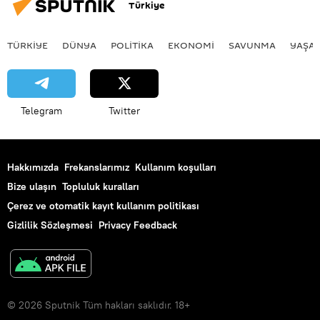
Türkiye
TÜRKIYE
DÜNYA
POLİTİKA
EKONOMİ
SAVUNMA
YAŞA
Telegram
Twitter
Hakkımızda
Frekanslarımız
Kullanım koşulları
Bize ulaşın
Topluluk kuralları
Çerez ve otomatik kayıt kullanım politikası
Gizlilik Sözleşmesi
Privacy Feedback
© 2026 Sputnik Tüm hakları saklıdır. 18+