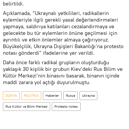
belirtildi.
Açıklamada, “Ukraynalı yetkilileri, radikallerin
eylemleriyle ilgili gerekli yasal değerlendirmeleri
yapmaya, saldırıya katılanları cezalandırmaya ve
gelecekte bu tür eylemlerin önüne geçilmesi için
ayrıntılı ve etkin önlemler almaya çağırıyoruz.
Büyükelçilik, Ukrayna Dışişleri Bakanlığı’na protesto
notası gönderdi” ifadelerine yer verildi.
Daha önce farklı radikal grupların oluşturduğu
yaklaşık 30 kişilik bir grubun Kiev’deki Rus Bilim ve
Kültür Merkezi’nin binasını basarak, binanın içinde
maddi zarara yol açtığı duyurulmuştu.
DÜNYA
POLİTİKA
Haberler
Rusya
Ukrayna
Rus Kültür ve Bilim Merkezi
Protesto notası