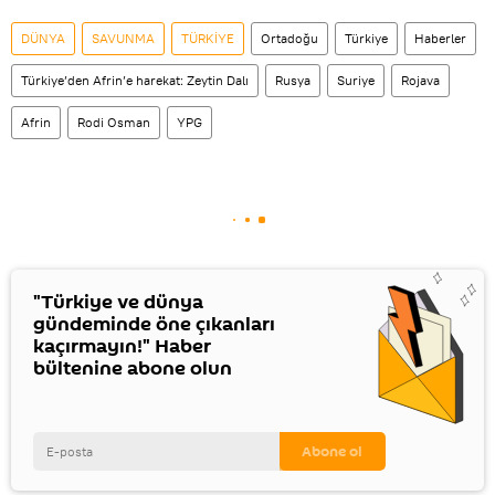
DÜNYA
SAVUNMA
TÜRKİYE
Ortadoğu
Türkiye
Haberler
Türkiye’den Afrin’e harekat: Zeytin Dalı
Rusya
Suriye
Rojava
Afrin
Rodi Osman
YPG
"Türkiye ve dünya
gündeminde öne çıkanları
kaçırmayın!" Haber
bültenine abone olun