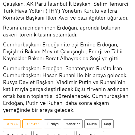
Çalışkan, AK Parti İstanbul İl Başkanı Selim Temurci,
Türk Hava Yolları (THY) Yönetim Kurulu ve İcra
Komitesi Başkanı İlker Aycı ve bazı ilgililer uğurladı.
Resmi aracından inen Erdoğan, apronda bulunan
askeri tören kıtasını selamladı.
Cumhurbaşkanı Erdoğan ile eşi Emine Erdoğan,
Dışişleri Bakanı Mevlüt Çavuşoğlu, Enerji ve Tabii
Kaynaklar Bakanı Berat Albayrak da Soçi'ye gitti.
Cumhurbaşkanı Erdoğan, Sanatoryum Rus'ta İran
Cumhurbaşkanı Hasan Ruhani ile bir araya gelecek.
Rusya Devlet Başkanı Vladimir Putin ve Ruhani'nin
katılımıyla gerçekleştirilecek üçlü zirvenin ardından
ortak basın toplantısı düzenlenecek. Cumhurbaşkanı
Erdoğan, Putin ve Ruhani daha sonra akşam
yemeğinde bir araya gelecek.
DÜNYA
TÜRKİYE
Türkiye
Haberler
Rusya
Soçi