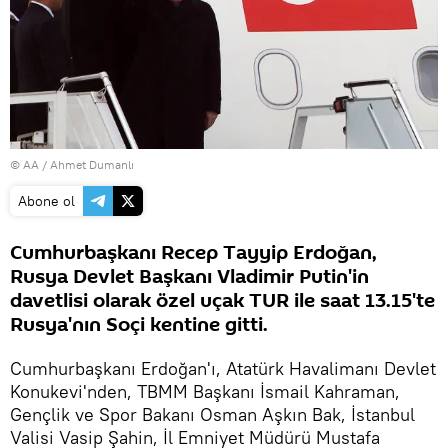
© AA / Ahmet Dumanlı
Abone ol
Cumhurbaşkanı Recep Tayyip Erdoğan,
Rusya Devlet Başkanı Vladimir Putin'in
davetlisi olarak özel uçak TUR ile saat 13.15'te
Rusya'nın Soçi kentine gitti.
Cumhurbaşkanı Erdoğan'ı, Atatürk Havalimanı Devlet
Konukevi'nden, TBMM Başkanı İsmail Kahraman,
Gençlik ve Spor Bakanı Osman Aşkın Bak, İstanbul
Valisi Vasip Şahin, İl Emniyet Müdürü Mustafa