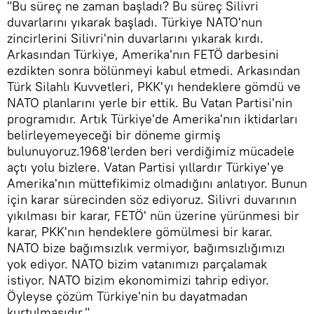
"Bu süreç ne zaman başladı? Bu süreç Silivri
duvarlarını yıkarak başladı. Türkiye NATO'nun
zincirlerini Silivri'nin duvarlarını yıkarak kırdı.
Arkasından Türkiye, Amerika'nın FETÖ darbesini
ezdikten sonra bölünmeyi kabul etmedi. Arkasından
Türk Silahlı Kuvvetleri, PKK'yı hendeklere gömdü ve
NATO planlarını yerle bir ettik. Bu Vatan Partisi'nin
programıdır. Artık Türkiye'de Amerika'nın iktidarları
belirleyemeyeceği bir döneme girmiş
bulunuyoruz.1968'lerden beri verdiğimiz mücadele
açtı yolu bizlere. Vatan Partisi yıllardır Türkiye'ye
Amerika'nın müttefikimiz olmadığını anlatıyor. Bunun
için karar sürecinden söz ediyoruz. Silivri duvarının
yıkılması bir karar, FETÖ' nün üzerine yürünmesi bir
karar, PKK'nın hendeklere gömülmesi bir karar.
NATO bize bağımsızlık vermiyor, bağımsızlığımızı
yok ediyor. NATO bizim vatanımızı parçalamak
istiyor. NATO bizim ekonomimizi tahrip ediyor.
Öyleyse çözüm Türkiye'nin bu dayatmadan
kurtulmasıdır."