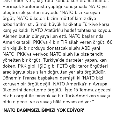
Devrimleri ve Çıkış Yolu' konulu konferansa katıldı.
Perinçek konferansta yaptığı konuşmada NATO'yu
eleştirerek şunları söyledi: "NATO bizi koruyan
örgüt, NATO ülkeleri bizim müttefikimiz diye
ezberletilmişti. Şimdi büyük hakikatle Türkiye karşı
karşıya kaldı. NATO Atatürk'ü hedef tahtasına koydu.
Alenen bütün dünyaya ilan etti. NATO başlarında
Amerika tabii, PKK'ya 4 bin TIR silah veren örgüt. 60
bin kişilik bir orduyu donatacak silahı ABD yani
NATO, PKK'ya veriyor. NATO silah ile bize tehdit
yönelten bir örgüt. Türkiye'de darbeler yapan, kan
döken, PKK gibi, IŞİD gibi FETÖ gibi terör örgütleri
aracılığıyla bize silah doğrultan yer altı örgütüdür.
Dönemin Fransa başbakanı demişti ki 'NATO bizi
koruyan bir örgüt değil, NATO Amerika'nın Avrupa
ülkelerini denetleme örgütü.' İşte 15 Temmuz gecesi
biz bu örgüt ile tanıştık ve bir Türk-Amerikan savaşı
oldu o gece. Ve o savaş hâlâ devam ediyor."
'NATO BAĞIMSIZLIĞIMIZI YOK EDİYOR'