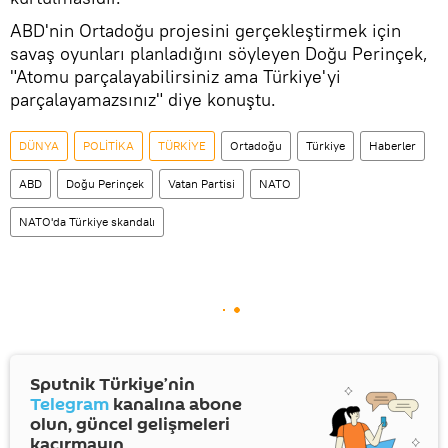
ABD'nin Ortadoğu projesini gerçekleştirmek için
savaş oyunları planladığını söyleyen Doğu Perinçek,
"Atomu parçalayabilirsiniz ama Türkiye'yi
parçalayamazsınız" diye konuştu.
DÜNYA
POLİTİKA
TÜRKİYE
Ortadoğu
Türkiye
Haberler
ABD
Doğu Perinçek
Vatan Partisi
NATO
NATO'da Türkiye skandalı
Sputnik Türkiye’nin
Telegram
kanalına abone
olun, güncel gelişmeleri
kaçırmayın