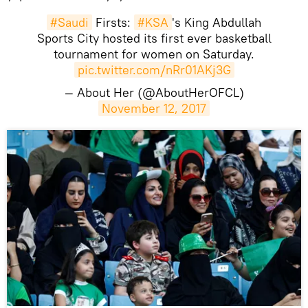
#Saudi
Firsts:
#KSA
's King Abdullah
Sports City hosted its first ever basketball
tournament for women on Saturday.
pic.twitter.com/nRr01AKj3G
— About Her (@AboutHerOFCL)
November 12, 2017