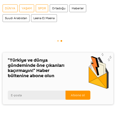
DÜNYA
YAŞAM
SPOR
Ortadoğu
Haberler
Suudi Arabistan
Leena El Maena
"Türkiye ve dünya
gündeminde öne çıkanları
kaçırmayın!" Haber
bültenine abone olun