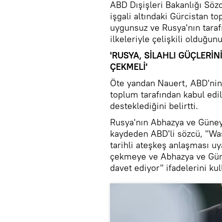
ABD Dışişleri Bakanlığı Söz
işgali altındaki Gürcistan to
uygunsuz ve Rusya'nın taraf
ilkeleriyle çelişkili olduğu
'RUSYA, SİLAHLI GÜÇLERİ
ÇEKMELİ'
Öte yandan Nauert, ABD'nin,
toplum tarafından kabul edi
desteklediğini belirtti.
Rusya'nın Abhazya ve Güney 
kaydeden ABD'li sözcü, "Was
tarihli ateşkeş anlaşması u
çekmeye ve Abhazya ve Güne
davet ediyor" ifadelerini kul