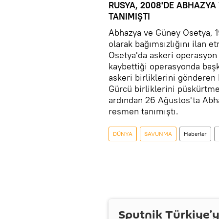
RUSYA, 2008'DE ABHAZYA 
TANIMIŞTI
Abhazya ve Güney Osetya, 199
olarak bağımsızlığını ilan 
Osetya'da askeri operasyon b
kaybettiği operasyonda baş
askeri birliklerini göndere
Gürcü birliklerini püskürtm
ardından 26 Ağustos'ta Abha
resmen tanımıştı.
DÜNYA
SAVUNMA
Haberler
Sputnik Türkiye’