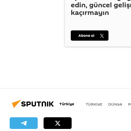
edin, güncel geli
kaçırmayın
Abone ol
Türkiye
TÜRKIYE
DÜNYA
P