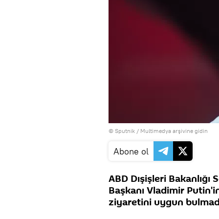
© Sputnik
/
Multimedya arşivine gidin
Abone ol
ABD Dışişleri Bakanlığı
Başkanı Vladimir Putin'i
ziyaretini uygun bulmadı