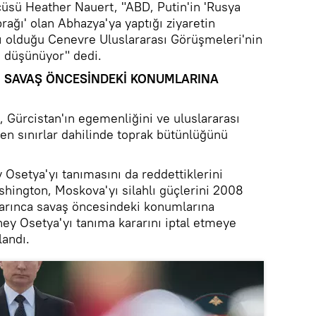
cüsü Heather Nauert, "ABD, Putin'in 'Rusya
prağı' olan Abhazya'ya yaptığı ziyaretin
ı olduğu Cenevre Uluslararası Görüşmeleri'nin
nu düşünüyor" dedi.
Nİ SAVAŞ ÖNCESİNDEKİ KONUMLARINA
 Gürcistan'ın egemenliğini ve uluslararası
len sınırlar dahilinde toprak bütünlüğünü
Osetya'yı tanımasını da reddettiklerini
hington, Moskova'yı silahlı güçlerini 2008
yarınca savaş öncesindeki konumlarına
y Osetya'yı tanıma kararını iptal etmeye
landı.