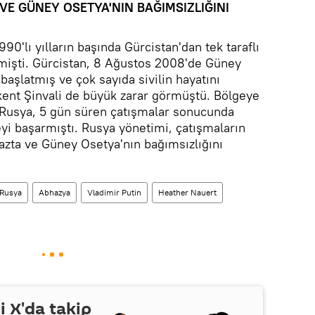
VE GÜNEY OSETYA'NIN BAĞIMSIZLIĞINI
0'lı yılların başında Gürcistan'dan tek taraflı
etmişti. Gürcistan, 8 Ağustos 2008'de Güney
aşlatmış ve çok sayıda sivilin hayatını
kent Şinvali de büyük zarar görmüştü. Bölgeye
n Rusya, 5 gün süren çatışmalar sonucunda
eyi başarmıştı. Rusya yönetimi, çatışmaların
zta ve Güney Osetya'nın bağımsızlığını
Rusya
Abhazya
Vladimir Putin
Heather Nauert
yi
X
'da takip