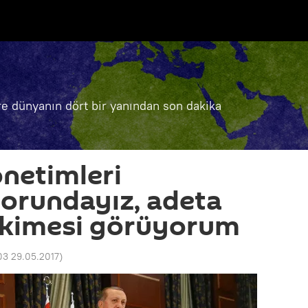
e dünyanın dört bir yanından son dakika
netimleri
orundayız, adeta
skimesi görüyorum
03 29.05.2017
)