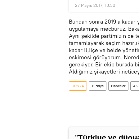
27 Mayıs 2017, 13:30
Bundan sonra 2019'a kadar 
uygulamaya mecburuz. Bakanl
Aynı şekilde partimizin de te
tamamlayarak seçim hazırlık
kadar il,ilçe ve belde yönet
eskimesi görüyorum. Nerede
gerekiyor. Bir ekip burada 
Aldığımız şikayetleri netice
DÜNYA
Türkiye
Haberler
AK 
"Türkiye ve düny