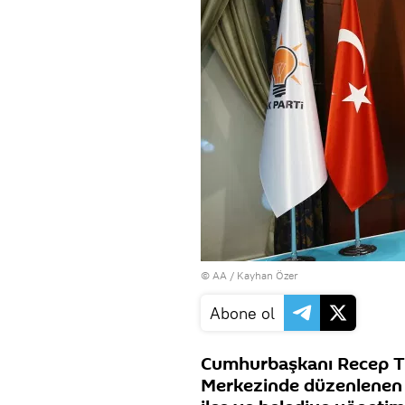
© AA / Kayhan Özer
Abone ol
Cumhurbaşkanı Recep Ta
Merkezinde düzenlenen i