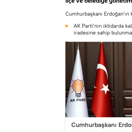
ilçe ve belediye yönetim
Cumhurbaşkanı Erdoğan'ın k
AK Parti'nin iktidarda ka
iradesine sahip bulunmas
Cumhurbaşkanı Erdoğa