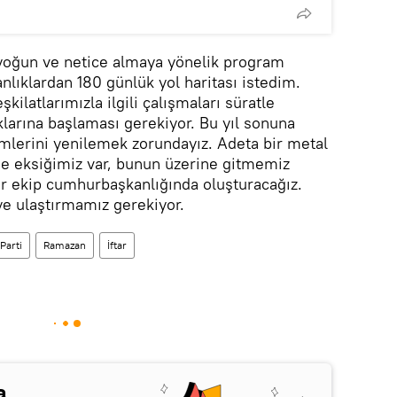
yoğun ve netice almaya yönelik program
ıklardan 180 günlük yol haritası istedim.
şkilatlarımızla ilgili çalışmaları süratle
larına başlaması gerekiyor. Bu yıl sonuna
imlerini yenilemek zorundayız. Adeta bir metal
 eksiğimiz var, bunun üzerine gitmemiz
bir ekip cumhurbaşkanlığında oluşturacağız.
ye ulaştırmamız gerekiyor.
Parti
Ramazan
İftar
a