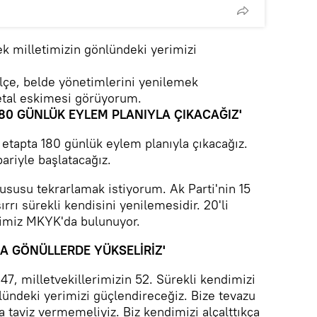
ek milletimizin gönlündeki yerimizi
ilçe, belde yönetimlerini yenilemek
etal eskimesi görüyorum.
 180 GÜNLÜK EYLEM PLANIYLA ÇIKACAĞIZ'
k etapta 180 günlük eylem planıyla çıkacağız.
bariyle başlatacağız.
ususu tekrarlamak istiyorum. Ak Parti'nin 15
ırrı sürekli kendisini yenilemesidir. 20'li
rimiz MKYK'da bulunuyor.
ÇA GÖNÜLLERDE YÜKSELİRİZ'
7, milletvekillerimizin 52. Sürekli kendimizi
lündeki yerimizi güçlendireceğiz. Bize tevazu
a taviz vermemeliyiz. Biz kendimizi alçalttıkça