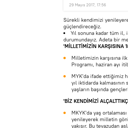
29 Mayıs 2017, 17:56
Sürekli kendimizi yenileyer
güçlendireceğiz.
Yıl sonuna kadar tüm il, 
durumundayız. Adeta bir m
'MİLLETİMİZİN KARŞISINA
Milletimizin karşısına il
Programı, haziran ayı iti
MYK'da ifade ettiğimiz h
yıl iktidarda kalmasının s
yaşların başında gençle
'BİZ KENDİMİZİ ALÇALTTIK
MKYK'da yaş ortalaması 4
yenileyerek milletin gön
yakışır. Bu tevazudan asl