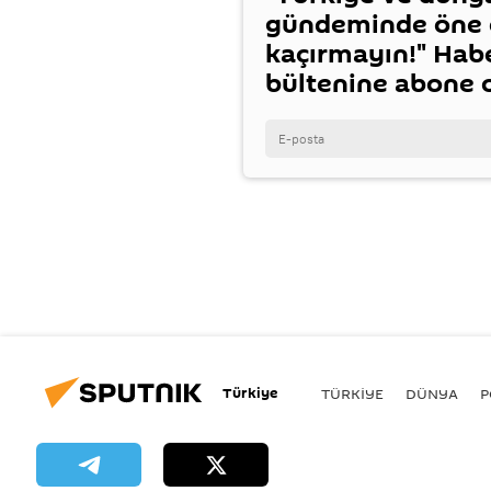
gündeminde öne ç
kaçırmayın!" Hab
bültenine abone 
Türkiye
TÜRKIYE
DÜNYA
P