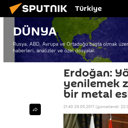
Türkiye
DÜNYA
Rusya, ABD, Avrupa ve Ortadoğu başta olmak üzer
haberleri, analizler ve özel dosyalar.
Erdoğan: Yö
yenilemek z
bir metal e
21:40 29.05.2017
(güncellendi:
22: