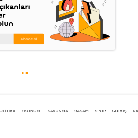
ıkanları
er
olun
OLİTİKA
EKONOMİ
SAVUNMA
YAŞAM
SPOR
GÖRÜŞ
R