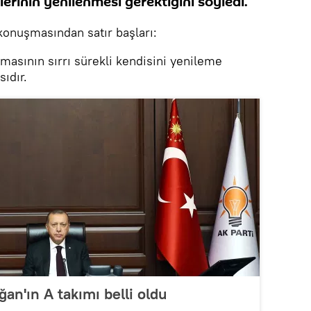
lerinin yenilenmesi gerektiğini söyledi.
onuşmasından satır başları:
lmasının sırrı sürekli kendisini yenileme
ıdır.
n'ın A takımı belli oldu