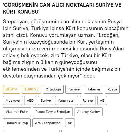
'GÖRÜŞMENİN CAN ALICI NOKTALARI SURİYE VE
KÜRT KONUSU'
Stepanyan, görüşmenin can alıcı noktasının Rusya
için Suriye, Türkiye içinse Kürt konusunun olacağının
altını çizdi. Konuyu yorumlayan uzman, "Erdoğan,
Suriye'nin kuzeydoğusunda bir Kürt yerleşimin
oluşmasına izin verilmemesi konusunda Rusya'dan
anlayış bekleyecek, zira Türkiye, olası bir Kürt
bağımsızlığının ülkenin güneydoğusunu
etkilemesinden ve Türkiye'nin içinde bağımsız bir
devletin oluşmasından çekiniyor" dedi.
DÜNYA
TÜRKİYE
Ortadoğu
Türkiye
Haberler
Rusya
Moskova
ABD
Suriye
Yunanistan
Rojava
AB
Vladimir Putin
Recep Tayyip Erdoğan
Andrey Karlov
Donald Trump
Araik Stepanyan
AB