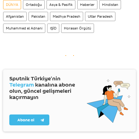
DÜNYA
Ortadoğu
Asya & Pasifik
Haberler
Hindistan
Afganistan
Pakistan
Madhya Pradesh
Uttar Paradesh
Muhammed el Adnani
IŞİD
Horasan Örgütü
Sputnik Türkiye’nin
Telegram
kanalına abone
olun, güncel gelişmeleri
kaçırmayın
Abone ol