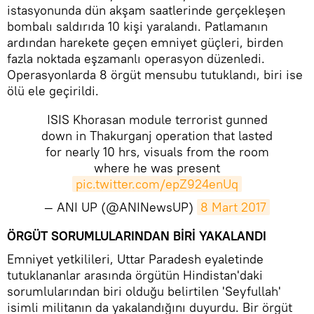
istasyonunda dün akşam saatlerinde gerçekleşen
bombalı saldırıda 10 kişi yaralandı. Patlamanın
ardından harekete geçen emniyet güçleri, birden
fazla noktada eşzamanlı operasyon düzenledi.
Operasyonlarda 8 örgüt mensubu tutuklandı, biri ise
ölü ele geçirildi.
ISIS Khorasan module terrorist gunned
down in Thakurganj operation that lasted
for nearly 10 hrs, visuals from the room
where he was present
pic.twitter.com/epZ924enUq
— ANI UP (@ANINewsUP)
8 Mart 2017
ÖRGÜT SORUMLULARINDAN BİRİ YAKALANDI
Emniyet yetkilileri, Uttar Paradesh eyaletinde
tutuklananlar arasında örgütün Hindistan'daki
sorumlularından biri olduğu belirtilen 'Seyfullah'
isimli militanın da yakalandığını duyurdu. Bir örgüt