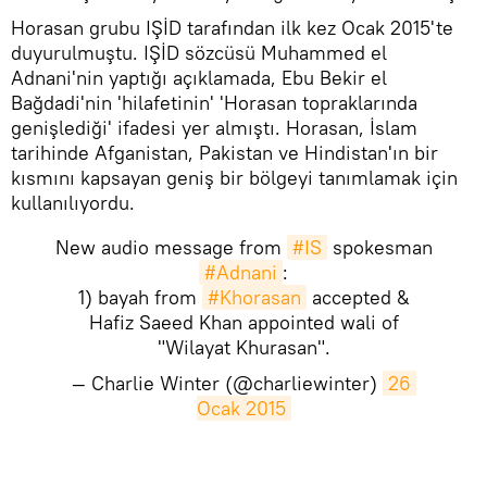
Horasan grubu IŞİD tarafından ilk kez Ocak 2015'te
duyurulmuştu. IŞİD sözcüsü Muhammed el
Adnani'nin yaptığı açıklamada, Ebu Bekir el
Bağdadi'nin 'hilafetinin' 'Horasan topraklarında
genişlediği' ifadesi yer almıştı. Horasan, İslam
tarihinde Afganistan, Pakistan ve Hindistan'ın bir
kısmını kapsayan geniş bir bölgeyi tanımlamak için
kullanılıyordu.
New audio message from
#IS
spokesman
#Adnani
:
1) bayah from
#Khorasan
accepted &
Hafiz Saeed Khan appointed wali of
"Wilayat Khurasan".
— Charlie Winter (@charliewinter)
26 
Ocak 2015