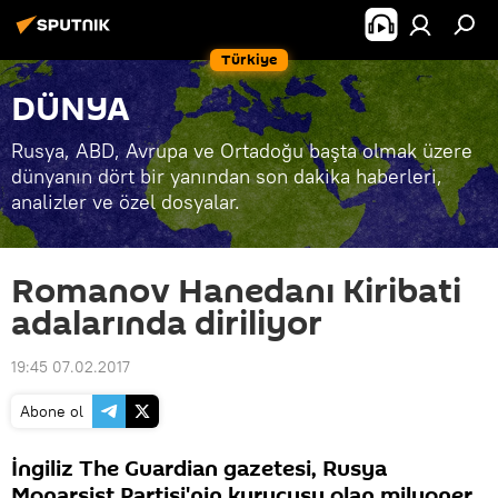
Türkiye
DÜNYA
Rusya, ABD, Avrupa ve Ortadoğu başta olmak üzere
dünyanın dört bir yanından son dakika haberleri,
analizler ve özel dosyalar.
Romanov Hanedanı Kiribati
adalarında diriliyor
19:45 07.02.2017
Abone ol
İngiliz The Guardian gazetesi, Rusya
Monarşist Partisi'nin kurucusu olan milyoner