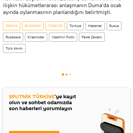
ilişkin hükümetlerarası anlaşmanın Duma'da ocak
ayında oylanmasının planlandığını belirtmişti.
DÜNYA
EKONOMİ
TÜRKİYE
Türkiye
Haberler
Rusya
Russkaya
Krasnodar
Vladimir Putin
Pavel Zavalnı
Türk Akımı
SPUTNİK TÜRKİYE
'ye kayıt
olun ve sohbet odamızda
son haberleri yorumlayın