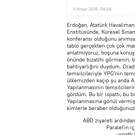
3 Nisan 2016, 09:06
Erdoğan, Atatürk Havalimanı
Enstitüsünde, Küresel Sınam
konferansı olduğunu anımsa
tablo gerçekten çok çok man
anlatmıyoruz, boşuna konu
önünde bizatihi görmenin, bö
bahtiyarlığını duydum. Ora
temsilcileriyle YPG'nin tem
ülkemizden kaçıp şu anda A
Yapılanmasının temsilcilerin
gördüm. Bu bir ispattı, bu bi
Yapılanmasına gönül vermiş
kimlerle beraber olduğunuzu
ABD ziyareti ardında
Paralel'in i
ıspattı