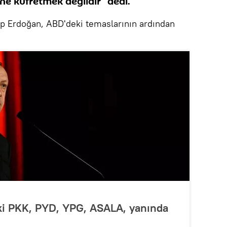
ne küfretmek değildir" dedi.
 Erdoğan, ABD'deki temaslarının ardından
 ki PKK, PYD, YPG, ASALA, yanında