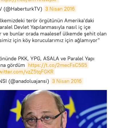
TV (@HaberturkTV)
3 Nisan 2016
kemizdeki terör örgütünün Amerika'daki
aralel Devlet Yapılanmasıyla nasıl iç içe
r ve bunlar orada maalesef ülkemde şehit olan
imiz için köy korucularımız için ağlamıyor"
 önünde PKK, YPG, ASALA ve Paralel Yapı
yana gördüm
https://t.co/2mecFsC5S5
twitter.com/vzZ5tqFGKR
SI (@anadoluajansi)
3 Nisan 2016