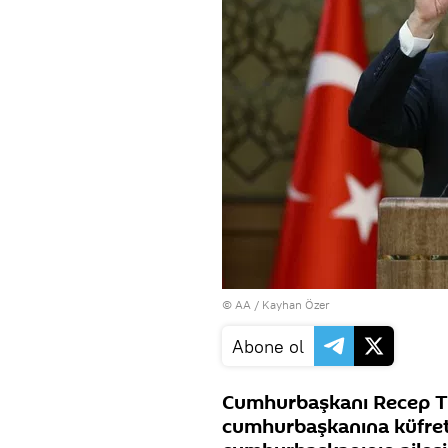
© AA / Kayhan Özer
Abone ol
Cumhurbaşkanı Recep Ta
cumhurbaşkanına küfretm