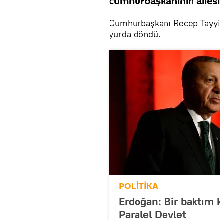
cumhurbaşkanının ailesi
Cumhurbaşkanı Recep Tayyip
yurda döndü.
POLİTİKA
Erdoğan: Bir baktım
Paralel Devlet