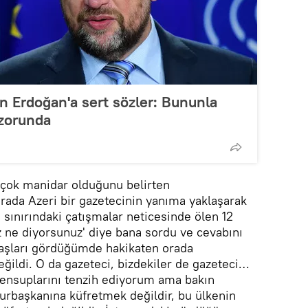
n Erdoğan'a sert sözler: Bununla
zorunda
 çok manidar olduğunu belirten
ada Azeri bir gazetecinin yanıma yaklaşarak
ınırındaki çatışmalar neticesinde ölen 12
Siz ne diyorsunuz' diye bana sordu ve cevabını
yaşları gördüğümde hakikaten orada
di. O da gazeteci, bizdekiler de gazeteci…
ensuplarını tenzih ediyorum ama bakın
urbaşkanına küfretmek değildir, bu ülkenin