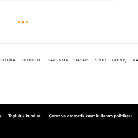
OLİTİKA
EKONOMİ
SAVUNMA
YAŞAM
SPOR
GÖRÜŞ
R
n
Topluluk kuralları
Çerez ve otomatik kayıt kullanım politikası