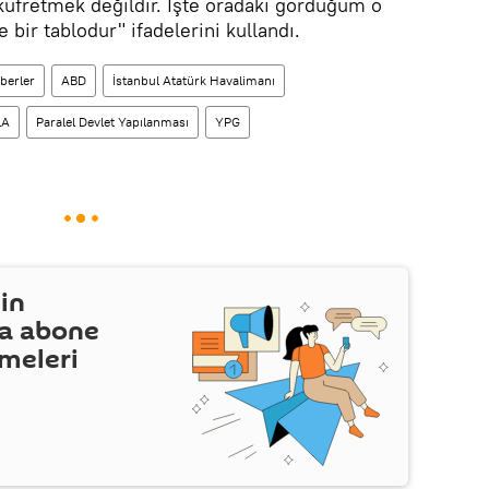
üfretmek değildir. İşte oradaki gördüğüm o
e bir tablodur" ifadelerini kullandı.
berler
ABD
İstanbul Atatürk Havalimanı
LA
Paralel Devlet Yapılanması
YPG
in
a abone
şmeleri