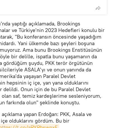
'nda yaptığı açıklamada, Brookings
alar ve Türkiye'nin 2023 Hedefleri konulu bir
tarak, "Bu konferansın öncesinde yaşadığım
idardı. Yani ülkemde bazı şeyleri boşuna
şmuyoruz. Ama bunu Brookings Enstitüsünün
yle bir delille, ispatla bunu yaşamanın da
da gördüğüm şuydu, PKK terör örgütünün
silcileriyle ASALA'yı ve onun yanında da
merika'da yaşayan Paralel Devlet
in hepsinin iç içe, yan yana olduklarını
r delildi. Onun için de bu Paralel Devlet
 olan saf, temiz kardeşlerime sesleniyorum,
n farkında olun" şeklinde konuştu.
n açıklama yapan Erdoğan: PKK, Asala ve
ç içe olduklarını gördüm. Bu bir
https://t.co/aRYRhswpxF