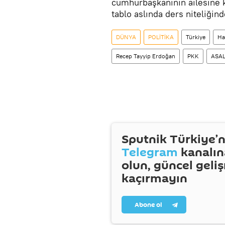
cumhurbaşkanının ailesine k
tablo aslında ders niteliğind
DÜNYA
POLİTİKA
Türkiye
Ha
Recep Tayyip Erdoğan
PKK
ASA
Sputnik Türkiye’n
Telegram
kanalın
olun, güncel geli
kaçırmayın
Abone ol