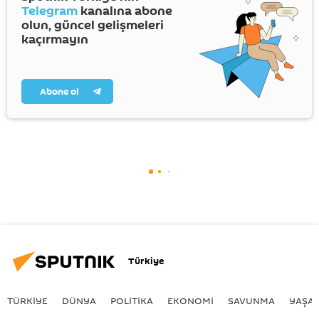
Telegram
kanalına abone
olun, güncel gelişmeleri
kaçırmayın
Abone ol
Türkiye
TÜRKIYE
DÜNYA
POLİTİKA
EKONOMİ
SAVUNMA
YAŞA