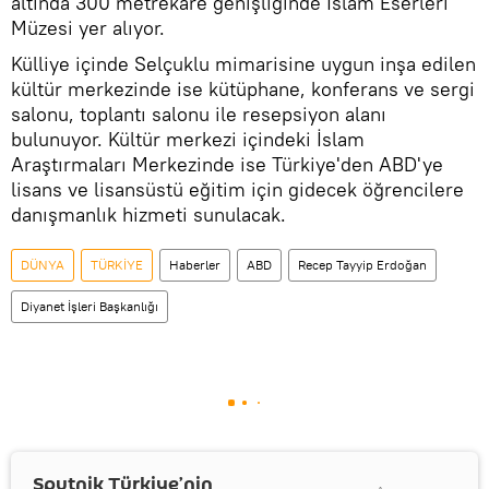
altında 300 metrekare genişliğinde İslam Eserleri
Müzesi yer alıyor.
Külliye içinde Selçuklu mimarisine uygun inşa edilen
kültür merkezinde ise kütüphane, konferans ve sergi
salonu, toplantı salonu ile resepsiyon alanı
bulunuyor. Kültür merkezi içindeki İslam
Araştırmaları Merkezinde ise Türkiye'den ABD'ye
lisans ve lisansüstü eğitim için gidecek öğrencilere
danışmanlık hizmeti sunulacak.
DÜNYA
TÜRKİYE
Haberler
ABD
Recep Tayyip Erdoğan
Diyanet İşleri Başkanlığı
Sputnik Türkiye’nin