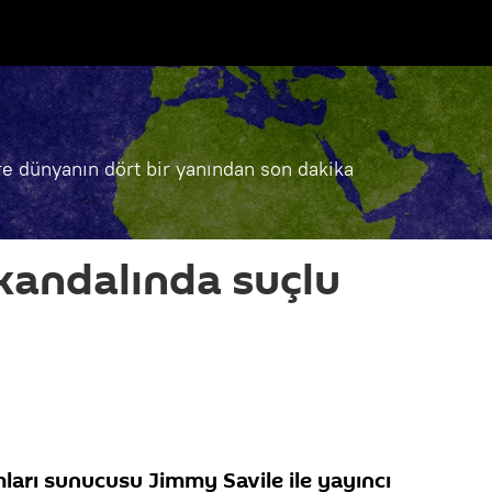
e dünyanın dört bir yanından son dakika
skandalında suçlu
ları sunucusu Jimmy Savile ile yayıncı