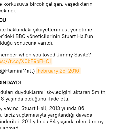
 korkusuyla birçok çalışan, yaşadıklarını
çekindi.
RDU
le hakkındaki şikayetlerin üst yönetime
deki BBC yöneticilerinin Stuart Hall'un
lduğu sonucuna varıldı.
ember when you loved Jimmy Savile?
ps://t.co/X0bF9aFHQI
 (@FlaminiMatt)
February 25, 2016
ŞINDAYDI
oduları duyduklarını’ söylediğini aktaran Smith,
8 yaşında olduğunu ifade etti.
, yayıncı Stuart Hall, 2013 yılında 86
u taciz suçlamasıyla yargılandığı davada
nderildi. 2011 yılında 84 yaşında ölen Jimmy
gılanmadı.