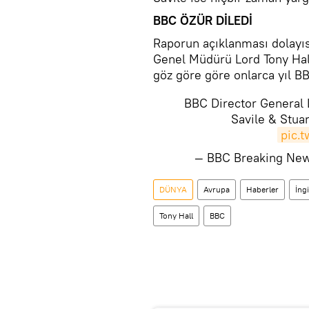
BBC ÖZÜR DİLEDİ
Raporun açıklanması dolayıs
Genel Müdürü Lord Tony Hall,
göz göre göre onlarca yıl BB
BBC Director General 
Savile & Stuar
pic.
— BBC Breaking Ne
DÜNYA
Avrupa
Haberler
İngi
Tony Hall
BBC