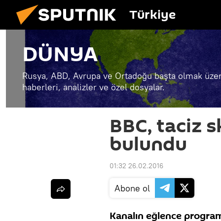
Türkiye
DÜNYA
Rusya, ABD, Avrupa ve Ortadoğu başta olmak üzer
haberleri, analizler ve özel dosyalar.
BBC, taciz 
bulundu
01:32 26.02.2016
Abone ol
Kanalın eğlence program