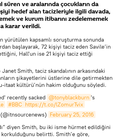
ıl süren ve aralarında çocukların da
yi hedef alan tacizleriyle ilgili davada,
memek ve kurum itibarını zedelememek
 karar verildi.
an yürütülen kapsamlı soruşturma sonunda
dan başlayarak, 72 kişiyi taciz eden Savile’in
tiğini, Hall'un ise 21 kişiyi taciz ettiği
Janet Smith, taciz skandalının arkasındaki
anların şikayetlerini üstlerine dile getirmekten
u-itaat kültürü’nün hakim olduğunu söyledi.
ed' recently sacked
@tonyblackburn
's
le
#BBC
https://t.co/lZomurTvix
 (@itnsourcenews)
February 25, 2016
ı” diyen Smith, bu iki isme hürmet edildiğini
 korkulduğunu belirtti. Smith’e göre,