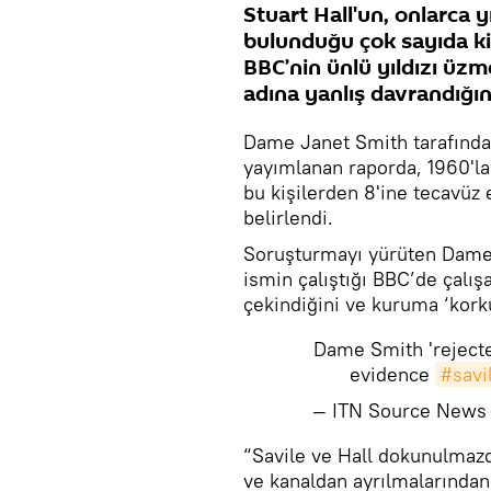
Stuart Hall'un, onlarca y
bulunduğu çok sayıda kişi
BBC’nin ünlü yıldızı üz
adına yanlış davrandığına
Dame Janet Smith tarafınd
yayımlanan raporda, 1960'lar
bu kişilerden 8'ine tecavüz et
belirlendi.
Soruşturmayı yürüten Dame 
ismin çalıştığı BBC’de çalış
çekindiğini ve kuruma ‘kork
Dame Smith 'reject
evidence
#savi
— ITN Source News
“Savile ve Hall dokunulmazd
ve kanaldan ayrılmalarından