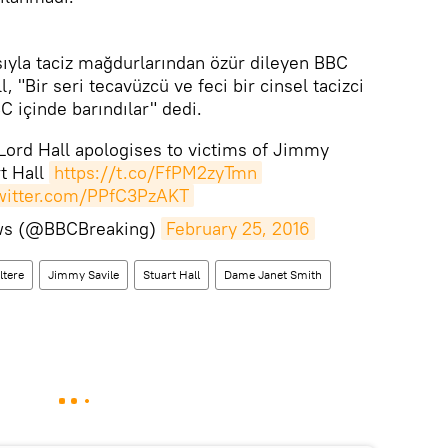
ıyla taciz mağdurlarından özür dileyen BBC
 "Bir seri tecavüzcü ve feci bir cinsel tacizci
C içinde barındılar" dedi.
Lord Hall apologises to victims of Jimmy
t Hall
https://t.co/FfPM2zyTmn
twitter.com/PPfC3PzAKT
ws (@BBCBreaking)
February 25, 2016
ltere
Jimmy Savile
Stuart Hall
Dame Janet Smith