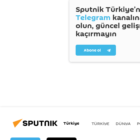
Sputnik Türkiye’n
Telegram
kanalın
olun, güncel geli
kaçırmayın
Abone ol
Türkiye
TÜRKIYE
DÜNYA
P