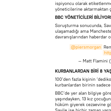
ispiyoncu olarak etiketlenme
yöneticilerine aktarmaktan 
BBC YÖNETİCİLERİ BİLİYO
Soruşturma sonucunda, Savi
ulaşamadığı ama Manchester'
davranışlarından haberdar o
@piersmorgan
Rem
htt
— Matt Flamini
​KURBANLARDAN BİRİ 8 YA
100’den fazla kişinin ‘dedik
kurbanlardan birinin sadece 
BBC’de yer alan bilgiye göre
yaşındayken, 13 kız çocuğun
hüküm giyerek cezaevine gö
Savile ise hiçbir zaman yar