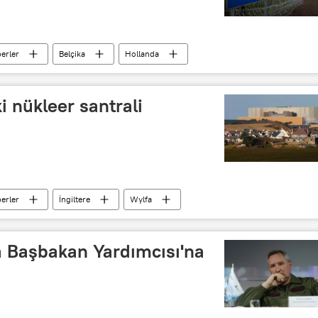
erler
Belçika
Hollanda
ki nükleer santrali
erler
İngiltere
Wylfa
 Başbakan Yardımcısı'na