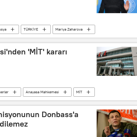
usya
TÜRKİYE
Mariya Zaharova
'nden 'MİT' kararı
erler
Anayasa Mahkemesi
MİT
misyonunun Donbass'a
edilemez