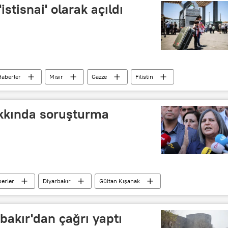
istisnai' olarak açıldı
aberler
Mısır
Gazze
Filistin
kkında soruşturma
erler
Diyarbakır
Gültan Kışanak
bakır'dan çağrı yaptı