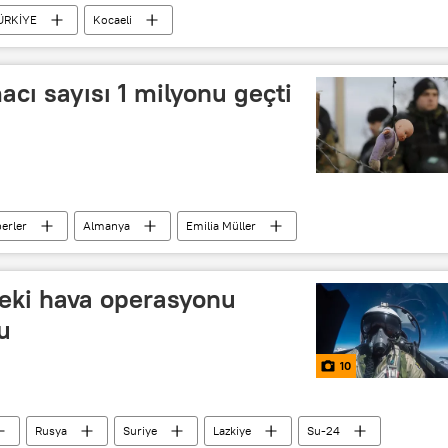
ÜRKİYE
Kocaeli
cı sayısı 1 milyonu geçti
erler
Almanya
Emilia Müller
deki hava operasyonu
u
10
Rusya
Suriye
Lazkiye
Su-24