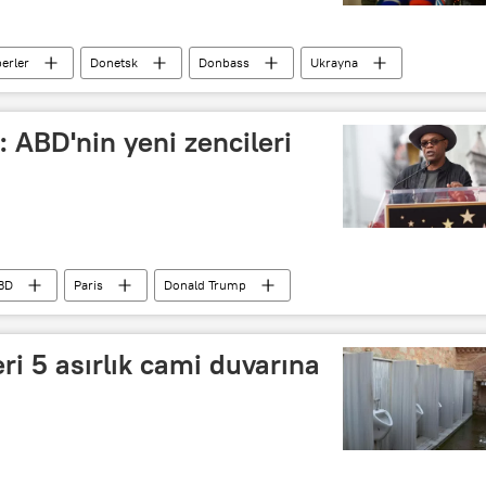
erler
Donetsk
Donbass
Ukrayna
Zaharçenko
 ABD'nin yeni zencileri
BD
Paris
Donald Trump
ri 5 asırlık cami duvarına