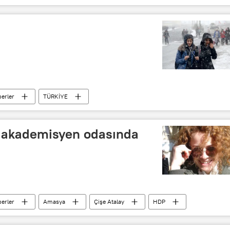
erler
TÜRKİYE
i, akademisyen odasında
erler
Amasya
Çişe Atalay
HDP