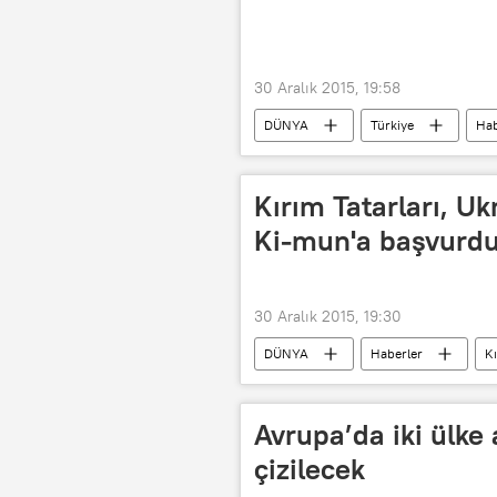
30 Aralık 2015, 19:58
DÜNYA
Türkiye
Hab
Türkan Elçi
Gülseren Onanç
Kırım Tatarları, U
Ki-mun'a başvurd
30 Aralık 2015, 19:30
DÜNYA
Haberler
K
Ban Ki Mun
BM
abl
Avrupa’da iki ülke 
çizilecek