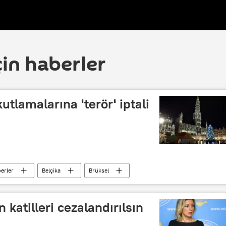
çin haberler
kutlamalarına 'terör' iptali
erler
Belçika
Brüksel
katilleri cezalandırılsın