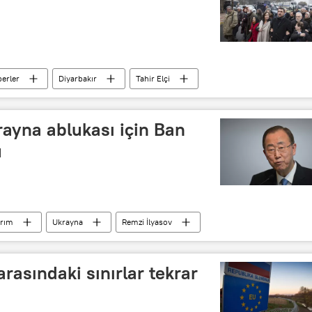
erler
Diyarbakır
Tahir Elçi
Rakel Dink
krayna ablukası için Ban
u
ırım
Ukrayna
Remzi İlyasov
uka
Rusya
arasındaki sınırlar tekrar