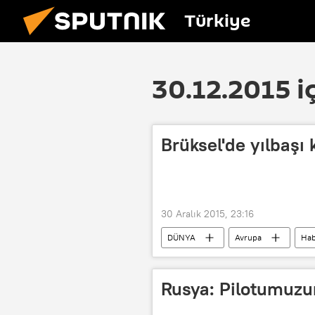
Türkiye
30.12.2015 i
Brüksel'de yılbaşı 
30 Aralık 2015, 23:16
DÜNYA
Avrupa
Hab
Charles Michel
IŞİD
Rusya: Pilotumuzun 