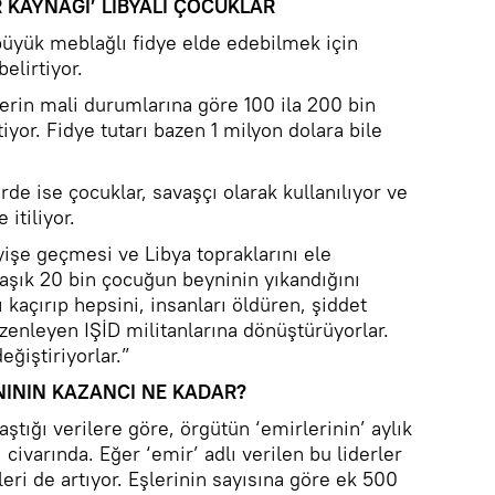
R KAYNAĞI’ LİBYALI ÇOCUKLAR
 büyük meblağlı fidye elde edebilmek için
belirtiyor.
lerin mali durumlarına göre 100 ila 200 bin
iyor. Fidye tutarı bazen 1 milyon dolara bile
erde ise çocuklar, savaşçı olarak kullanılıyor ve
 itiliyor.
eyişe geçmesi ve Libya topraklarını ele
şık 20 bin çocuğun beyninin yıkandığını
 kaçırıp hepsini, insanları öldüren, şiddet
üzenleyen IŞİD militanlarına dönüştürüyorlar.
eğiştiriyorlar.”
TANININ KAZANCI NE KADAR?
ştığı verilere göre, örgütün ‘emirlerinin’ aylık
civarında. Eğer ‘emir’ adlı verilen bu liderler
eri de artıyor. Eşlerinin sayısına göre ek 500