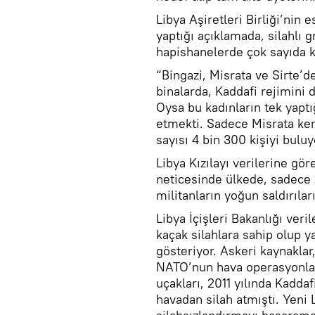
Libya Aşiretleri Birliği’nin 
yaptığı açıklamada, silahlı 
hapishanelerde çok sayıda k
“Bingazi, Misrata ve Sirte’
binalarda, Kaddafi rejimini 
Oysa bu kadınların tek yaptı
etmekti. Sadece Misrata ken
sayısı 4 bin 300 kişiyi buluy
Libya Kızılayı verilerine gör
neticesinde ülkede, sadece 2
militanların yoğun saldırılar
Libya İçişleri Bakanlığı veri
kaçak silahlara sahip olup 
gösteriyor. Askeri kaynaklar
NATO’nun hava operasyonları
uçakları, 2011 yılında Kadda
havadan silah atmıştı. Yeni