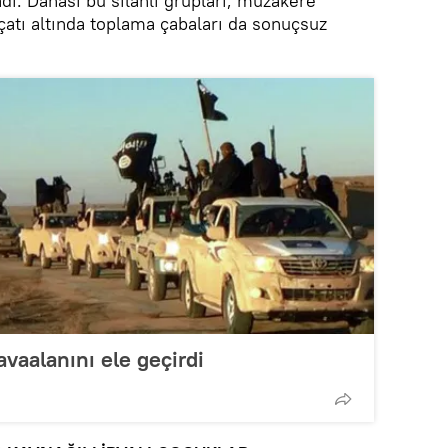
dı. Dahası bu silahlı grupları, müzakere
çatı altında toplama çabaları da sonuçsuz
avaalanını ele geçirdi