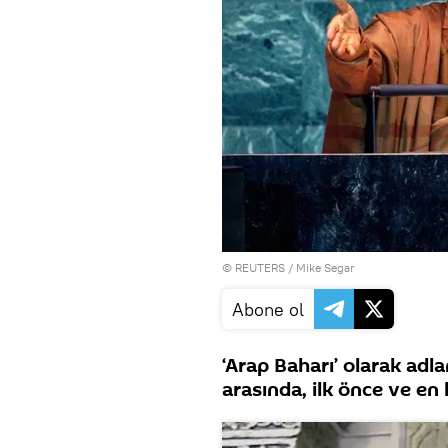
©
REUTERS
/ Mike Segar
Abone ol
‘Arap Baharı’ olarak adl
arasında, ilk önce ve en