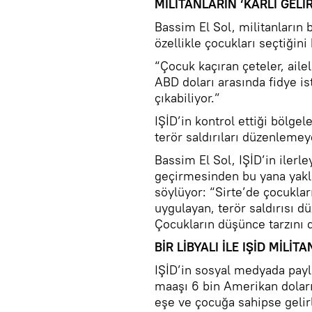
MİLİTANLARIN ‘KÂRLI GELİ
Bassim El Sol, militanların
özellikle çocukları seçtiğini 
“Çocuk kaçıran çeteler, aile
ABD doları arasında fidye ist
çıkabiliyor.”
IŞİD’in kontrol ettiği bölgel
terör saldırıları düzenlemeye
Bassim El Sol, IŞİD’in ilerl
geçirmesinden bu yana yakla
söylüyor: “Sirte’de çocukları
uygulayan, terör saldırısı d
Çocukların düşünce tarzını d
BİR LİBYALI İLE IŞİD MİLİ
IŞİD’in sosyal medyada payla
maaşı 6 bin Amerikan doları 
eşe ve çocuğa sahipse gelirl