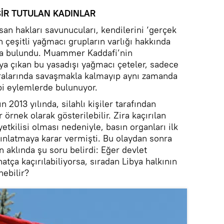
SİR TUTULAN KADINLAR
san hakları savunucuları, kendilerini ‘gerçek
n çeşitli yağmacı grupların varlığı hakkında
da bulundu. Muammer Kaddafi’nin
a çıkan bu yasadışı yağmacı çeteler, sadece
 aralarında savaşmakla kalmayıp aynı zamanda
bi eylemlerde bulunuyor.
 2013 yılında, silahlı kişiler tarafından
 örnek olarak gösterilebilir. Zira kaçırılan
yetkilisi olması nedeniyle, basın organları ilk
dınlatmaya karar vermişti. Bu olaydan sonra
n aklında şu soru belirdi: Eğer devlet
hatça kaçırılabiliyorsa, sıradan Libya halkının
nebilir?