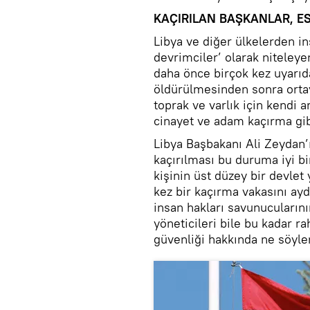
KAÇIRILAN BAŞKANLAR, E
Libya ve diğer ülkelerden in
devrimciler’ olarak niteleye
daha önce birçok kez uyarı
öldürülmesinden sonra ortay
toprak ve varlık için kendi
cinayet ve adam kaçırma gi
Libya Başbakanı Ali Zeydan’ın
kaçırılması bu duruma iyi bir
kişinin üst düzey bir devlet 
kez bir kaçırma vakasını ay
insan hakları savunucularını
yöneticileri bile bu kadar ra
güvenliği hakkında ne söyle