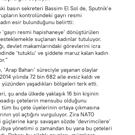
eski basın sekreteri Bassim El Sol de, Sputnik’e
grupların kontrolündeki gayrı resmi
adın esir bulunduğunu belirtti:
de ‘gayrı resmi hapishaneye’ dönüştürülen
desteklemekle suçlanan kadınlar tutuluyor.
ğı, devlet makamlarındaki görevlerini icra
dinde ‘tutuklu’ ve şiddete maruz kalan kadın
or.”
e, ‘Arap Baharı’ süreciyle yaşanan olaylar
014 yılında 72 bin 682 aile evsiz kaldı ve
ı yüzünden yaşadıkları bölgeleri terk etti.
leri, şu anda ülkede yaklaşık 16 bin kişinin
yasadışı çetelerin mensubu olduğunu
, tüm bu çete üyelerinin ortaya çıkmasına
nın yol açtığını vurguluyor. Zira NATO
fi güçlerine karşı savaşan sözde ‘devrimcilere’
 Libya yönetimi o zamandan bu yana bu çeteleri