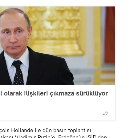
li olarak ilişkileri çıkmaza sürüklüyor
is Hollande ile dün basın toplantısı
kanı Vladimir Putin’e, Erdoğan’ın IŞİD'den