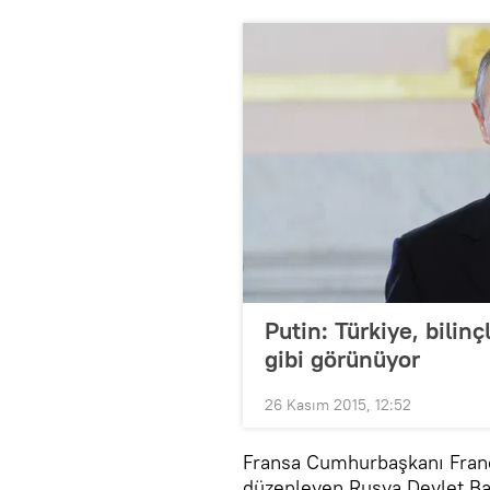
Putin: Türkiye, bilinç
gibi görünüyor
26 Kasım 2015, 12:52
Fransa Cumhurbaşkanı Franço
düzenleyen Rusya Devlet Baş