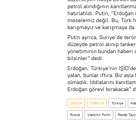
petrol alındığının kanıtlanm
hatırlatıldı. Putin, “Erdoğan
meselemiz değil. Bu, Türk h
karışmayız ve karışmaya da n
Putin ayrıca, Suriye’de ter
düzeyde petrol alınıp tanker
yönetiminin bundan haberi 
bilsinler" dedi.
Erdoğan, Türkiye'nin IŞİD'de
yalan, bunlar iftira. Biz asla 
olmadık. İddialarını kanıtla
Erdoğan görevi bırakacak" d
DÜNYA
TÜRKİYE
Türkiye
Hab
Rusya
Vladimir Putin
Recep Tayy