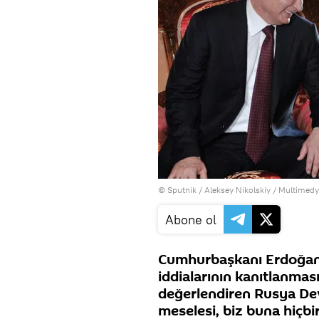
© Sputnik / Aleksey Nikolskiy
/
Multimedya
Abone ol
Cumhurbaşkanı Erdoğan’ın
iddialarının kanıtlanması
değerlendiren Rusya Dev
meselesi, biz buna hiçbi