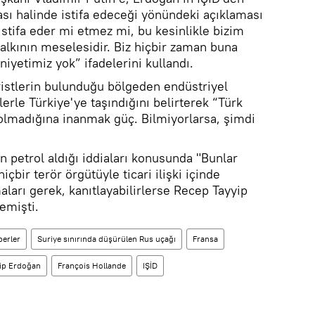
ası halinde istifa edeceği yönündeki açıklaması
 istifa eder mi etmez mi, bu kesinlikle bizim
alkının meselesidir. Biz hiçbir zaman buna
iyetimiz yok” ifadelerini kullandı.
öristlerin bulunduğu bölgeden endüstriyel
lerle Türkiye'ye taşındığını belirterek “Türk
olmadığına inanmak güç. Bilmiyorlarsa, şimdi
n petrol aldığı iddiaları konusunda "Bunlar
hiçbir terör örgütüyle ticari ilişki içinde
maları gerek, kanıtlayabilirlerse Recep Tayyip
emişti.
erler
Suriye sınırında düşürülen Rus uçağı
Fransa
ip Erdoğan
François Hollande
IŞİD