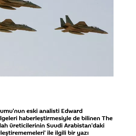
umu'nun eski analisti Edward
lgeleri haberleştirmesiyle de bilinen The
ilah üreticilerinin Suudi Arabistan'daki
eleştirememeleri' ile ilgili bir yazı