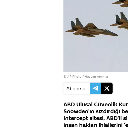
© AP Photo / Hassan Ammar
Abone ol
ABD Ulusal Güvenlik Kur
Snowden'ın sızdırdığı be
Intercept sitesi, ABD'li s
insan hakları ihlallerini '