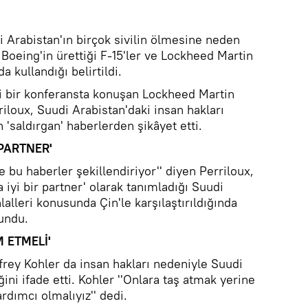
i Arabistan'ın birçok sivilin ölmesine neden
eing'in ürettiği F-15'ler ve Lockheed Martin
da kullandığı belirtildi.
i bir konferansta konuşan Lockheed Martin
iloux, Suudi Arabistan'daki insan hakları
n 'saldırgan' haberlerden şikâyet etti.
 PARTNER'
e bu haberler şekillendiriyor'' diyen Perriloux,
iyi bir partner' olarak tanımladığı Suudi
hlalleri konusunda Çin'le karşılaştırıldığında
vundu.
 ETMELİ'
frey Kohler da insan hakları nedeniyle Suudi
iğini ifade etti. Kohler ''Onlara taş atmak yerine
rdımcı olmalıyız'' dedi.