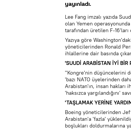
yayınladı.
Lee Fang imzalı yazıda Suud
olan Yemen operasyonunda Bo
tarafından üretilen F-16'ları 
Yazıya göre Washington'dak
yöneticilerinden Ronald Perr
ihlallerine dair basında çıka
'SUUDİ ARABİSTAN İYİ BİR
''Kongre'nin düşüncelerini d
'bazı NATO üyelerinden daha 
Arabistan'ın, insan hakları i
'haksızca yargılandığını' sa
'TAŞLAMAK YERİNE YARDIM
Boeing yöneticilerinden Jef
Arabistan'a 'fazla' yüklenild
boşlukları doldurmalarına ya