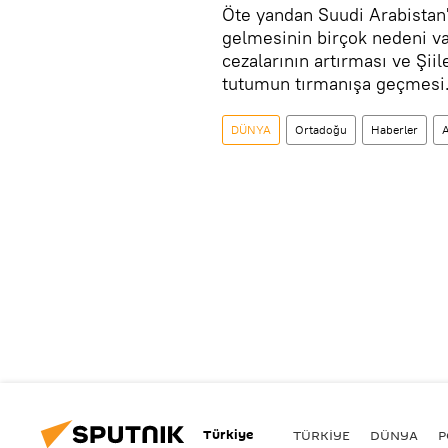
Öte yandan Suudi Arabistan'
gelmesinin birçok nedeni var
cezalarının artırması ve Şiil
tutumun tırmanışa geçmesi
DÜNYA
Ortadoğu
Haberler
Türkiye
TÜRKIYE
DÜNYA
P