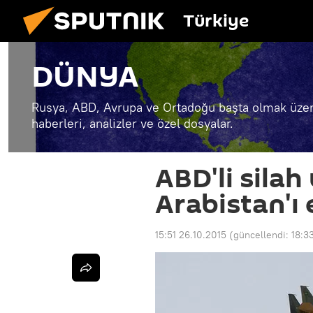
Türkiye
DÜNYA
Rusya, ABD, Avrupa ve Ortadoğu başta olmak üzer
haberleri, analizler ve özel dosyalar.
ABD'li silah 
Arabistan'ı
15:51 26.10.2015
(güncellendi:
18:3