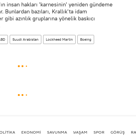
ın insan hakları 'karnesinin' yeniden gündeme
. Bunlardan bazıları, Krallık'ta idam
er gibi azınlık gruplarına yönelik baskıcı
.
ABD
Suudi Arabistan
Lockheed Martin
Boeing
OLİTİKA
EKONOMİ
SAVUNMA
YAŞAM
SPOR
GÖRÜŞ
R