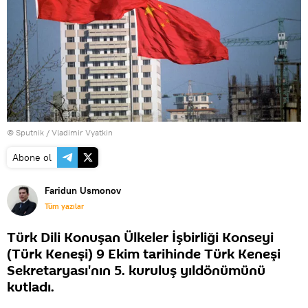
© Sputnik / Vladimir Vyatkin
Abone ol
Faridun Usmonov
Tüm yazılar
Türk Dili Konuşan Ülkeler İşbirliği Konseyi
(Türk Keneşi) 9 Ekim tarihinde Türk Keneşi
Sekretaryası'nın 5. kuruluş yıldönümünü
kutladı.