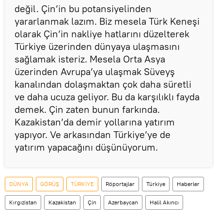
değil. Çin’in bu potansiyelinden
yararlanmak lazım. Biz mesela Türk Keneşi
olarak Çin’in nakliye hatlarını düzelterek
Türkiye üzerinden dünyaya ulaşmasını
sağlamak isteriz. Mesela Orta Asya
üzerinden Avrupa’ya ulaşmak Süveyş
kanalından dolaşmaktan çok daha süretli
ve daha ucuza geliyor. Bu da karşılıklı fayda
demek. Çin zaten bunun farkında.
Kazakistan’da demir yollarına yatırım
yapıyor. Ve arkasından Türkiye’ye de
yatırım yapacağını düşünüyorum.
DÜNYA
GÖRÜŞ
TÜRKİYE
Röportajlar
Türkiye
Haberler
Kırgızistan
Kazakistan
Çin
Azerbaycan
Halil Akıncı