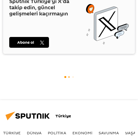
Sputnik Türkiye’yi
X
'da
takip edin, güncel
gelişmeleri kaçırmayın
Abone ol
Türkiye
TÜRKIYE
DÜNYA
POLİTİKA
EKONOMİ
SAVUNMA
YAŞA