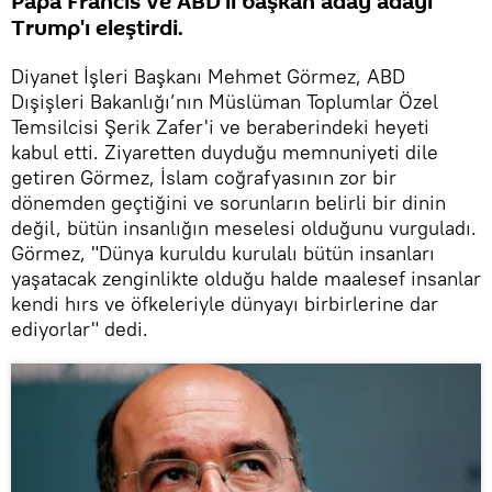
Papa Francis ve ABD'li başkan aday adayı
Trump'ı eleştirdi.
Diyanet İşleri Başkanı Mehmet Görmez, ABD
Dışişleri Bakanlığı’nın Müslüman Toplumlar Özel
Temsilcisi Şerik Zafer'i ve beraberindeki heyeti
kabul etti. Ziyaretten duyduğu memnuniyeti dile
getiren Görmez, İslam coğrafyasının zor bir
dönemden geçtiğini ve sorunların belirli bir dinin
değil, bütün insanlığın meselesi olduğunu vurguladı.
Görmez, "Dünya kuruldu kurulalı bütün insanları
yaşatacak zenginlikte olduğu halde maalesef insanlar
kendi hırs ve öfkeleriyle dünyayı birbirlerine dar
ediyorlar" dedi.