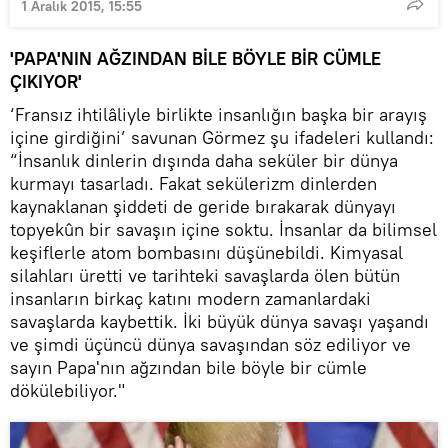
1 Aralık 2015, 15:55
'PAPA'NIN AĞZINDAN BİLE BÖYLE BİR CÜMLE
ÇIKIYOR'
‘Fransız ihtilâliyle birlikte insanlığın başka bir arayış
içine girdiğini’ savunan Görmez şu ifadeleri kullandı:
“İnsanlık dinlerin dışında daha seküler bir dünya
kurmayı tasarladı. Fakat sekülerizm dinlerden
kaynaklanan şiddeti de geride bırakarak dünyayı
topyekûn bir savaşın içine soktu. İnsanlar da bilimsel
keşiflerle atom bombasını düşünebildi. Kimyasal
silahları üretti ve tarihteki savaşlarda ölen bütün
insanların birkaç katını modern zamanlardaki
savaşlarda kaybettik. İki büyük dünya savaşı yaşandı
ve şimdi üçüncü dünya savaşından söz ediliyor ve
sayın Papa'nın ağzından bile böyle bir cümle
dökülebiliyor."