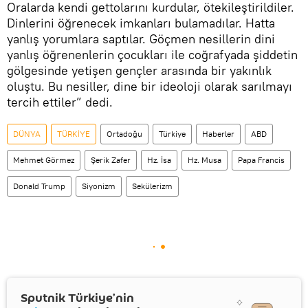
Oralarda kendi gettolarını kurdular, ötekileştirildiler.
Dinlerini öğrenecek imkanları bulamadılar. Hatta
yanlış yorumlara saptılar. Göçmen nesillerin dini
yanlış öğrenenlerin çocukları ile coğrafyada şiddetin
gölgesinde yetişen gençler arasında bir yakınlık
oluştu. Bu nesiller, dine bir ideoloji olarak sarılmayı
tercih ettiler” dedi.
DÜNYA
TÜRKİYE
Ortadoğu
Türkiye
Haberler
ABD
Mehmet Görmez
Şerik Zafer
Hz. İsa
Hz. Musa
Papa Francis
Donald Trump
Siyonizm
Sekülerizm
Sputnik Türkiye’nin